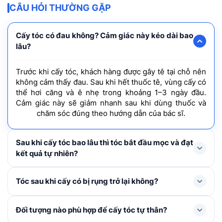
CÂU HỎI THƯỜNG GẶP
Cấy tóc có đau không? Cảm giác này kéo dài bao
lâu?
Trước khi cấy tóc, khách hàng được gây tê tại chỗ nên
không cảm thấy đau. Sau khi hết thuốc tê, vùng cấy có
thể hơi căng và ê nhẹ trong khoảng 1–3 ngày đầu.
Cảm giác này sẽ giảm nhanh sau khi dùng thuốc và
chăm sóc đúng theo hướng dẫn của bác sĩ.
Sau khi cấy tóc bao lâu thì tóc bắt đầu mọc và đạt
kết quả tự nhiên?
Tóc mới thường rụng shock loss trong 1-3 tháng đầu
Tóc sau khi cấy có bị rụng trở lại không?
và bắt đầu mọc lại ở tháng thứ 4, cải thiện rõ rệt từ
tháng thứ 6–9 và đạt mật độ tối ưu nhất sau khoảng 1
Trong 1 – 3 tháng đầu, tóc cấy có thể rụng thay thân
Đối tượng nào phù hợp để cấy tóc tự thân?
năm.
để mọc lên tóc mới. Đây là hiện tượng bình thường,