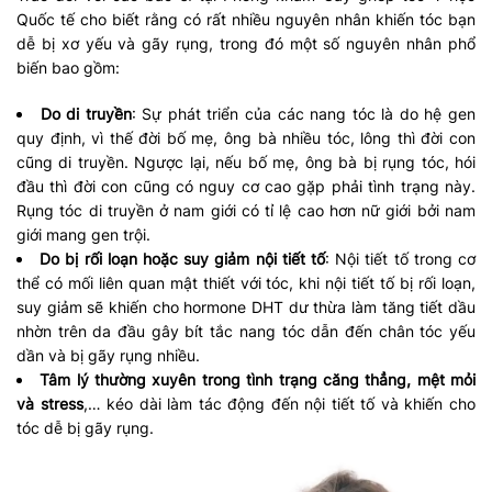
Quốc tế cho biết rằng có rất nhiều nguyên nhân khiến tóc bạn
dễ bị xơ yếu và gãy rụng, trong đó một số nguyên nhân phổ
biến bao gồm:
Do di truyền
: Sự phát triển của các nang tóc là do hệ gen
quy định, vì thế đời bố mẹ, ông bà nhiều tóc, lông thì đời con
cũng di truyền. Ngược lại, nếu bố mẹ, ông bà bị rụng tóc, hói
đầu thì đời con cũng có nguy cơ cao gặp phải tình trạng này.
Rụng tóc di truyền ở nam giới có tỉ lệ cao hơn nữ giới bởi nam
giới mang gen trội.
Do bị rối loạn hoặc suy giảm nội tiết tố
: Nội tiết tố trong cơ
thể có mối liên quan mật thiết với tóc, khi nội tiết tố bị rối loạn,
suy giảm sẽ khiến cho hormone DHT dư thừa làm tăng tiết dầu
nhờn trên da đầu gây bít tắc nang tóc dẫn đến chân tóc yếu
dần và bị gãy rụng nhiều.
Tâm lý thường xuyên trong tình trạng căng thẳng, mệt mỏi
và stress
,… kéo dài làm tác động đến nội tiết tố và khiến cho
tóc dễ bị gãy rụng.