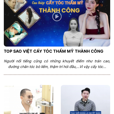
TOP SAO VIỆT CẤY TÓC THẨM MỸ THÀNH CÔNG
Người nổi tiếng cũng có những khuyết điểm như trán cao,
đường chân tóc bò liếm, thậm trí hói đầu,…Vì vậy cấy tóc...