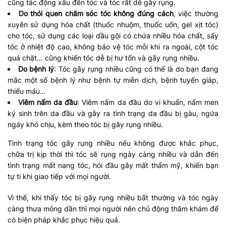
cũng tác động xấu đến tóc và tóc rất dễ gây rụng.
Do thói quen chăm sóc tóc không đúng cách
, việc thường
xuyên sử dụng hóa chất (thuốc nhuộm, thuốc uốn, gel xịt tóc)
cho tóc, sử dụng các loại dầu gội có chứa nhiều hóa chất, sấy
tóc ở nhiệt độ cao, không bảo vệ tóc mỗi khi ra ngoài, cột tóc
quá chặt… cũng khiến tóc dễ bị hư tổn và gãy rụng nhiều.
Do bệnh lý
: Tóc gãy rụng nhiều cũng có thể là do bạn đang
mắc một số bệnh lý như bệnh tự miễn dịch, bệnh tuyến giáp,
thiếu máu…
Viêm nấm da đầu
: Viêm nấm da đầu do vi khuẩn, nấm men
ký sinh trên da đầu và gây ra tình trạng da đầu bị gàu, ngứa
ngáy khó chịu, kèm theo tóc bị gãy rụng nhiều.
Tình trạng tóc gãy rụng nhiều nếu không được khắc phục,
chữa trị kịp thời thì tóc sẽ rụng ngày càng nhiều và dẫn đến
tình trạng mất nang tóc, hói đầu gây mất thẩm mỹ, khiến bạn
tự ti khi giao tiếp với mọi người.
Vì thế, khi thấy tóc bị gãy rụng nhiều bất thường và tóc ngày
càng thưa mỏng dần thì mọi người nên chủ động thăm khám để
có biện pháp khắc phục hiệu quả.