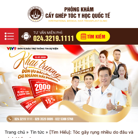
TƯ VẤN MIỄN PHÍ:
024.3219.1111
TÌM KIẾM
Trang chủ
»
Tin tức
»
[Tìm Hiểu]: Tóc gãy rụng nhiều do đâu và