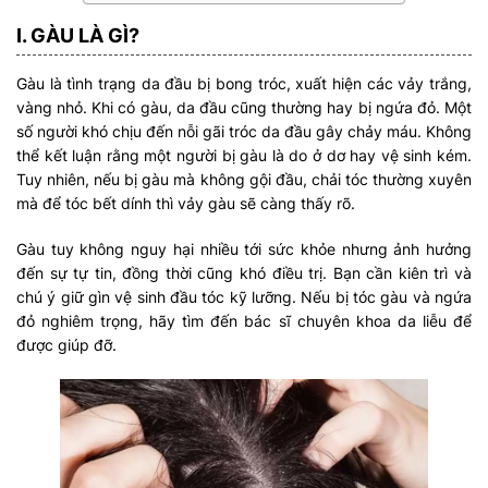
I. GÀU LÀ GÌ?
Gàu là tình trạng da đầu bị bong tróc, xuất hiện các vảy trắng,
vàng nhỏ. Khi có gàu, da đầu cũng thường hay bị ngứa đỏ. Một
số người khó chịu đến nỗi gãi tróc da đầu gây chảy máu. Không
thể kết luận rằng một người bị gàu là do ở dơ hay vệ sinh kém.
Tuy nhiên, nếu bị gàu mà không gội đầu, chải tóc thường xuyên
mà để tóc bết dính thì vảy gàu sẽ càng thấy rõ.
Gàu tuy không nguy hại nhiều tới sức khỏe nhưng ảnh hưởng
đến sự tự tin, đồng thời cũng khó điều trị. Bạn cần kiên trì và
chú ý giữ gìn vệ sinh đầu tóc kỹ lưỡng. Nếu bị tóc gàu và ngứa
đỏ nghiêm trọng, hãy tìm đến bác sĩ chuyên khoa da liễu để
được giúp đỡ.