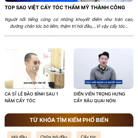
TOP SAO VIỆT CẤY TÓC THẨM MỸ THÀNH CÔNG
Người nổi tiếng cũng có những khuyết điểm như trán cao,
đường chân tóc bò liếm, thậm trí hói đầu,…Vì vậy cấy tóc...
CA SĨ LÊ BẢO BÌNH SAU 1
DIỄN VIÊN TRỌNG HƯNG
NĂM CẤY TÓC
CẤY RÂU QUAI NÓN
TỪ KHÓA TÌM KIẾM PHỔ BIẾN
Hói đầu
Chữa hói đầu
Cấy tóc