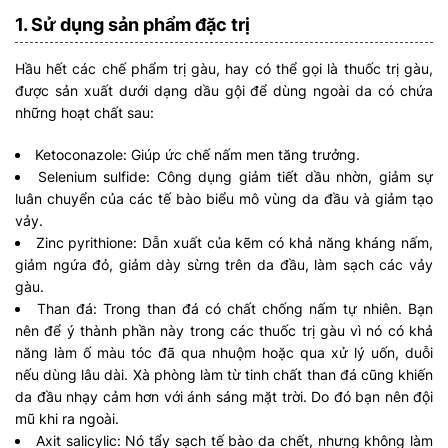
1. Sử dụng sản phẩm đặc trị
Hầu hết các chế phẩm trị gàu, hay có thể gọi là thuốc trị gàu,
được sản xuất dưới dạng dầu gội để dùng ngoài da có chứa
những hoạt chất sau:
Ketoconazole: Giúp ức chế nấm men tăng trưởng.
Selenium sulfide: Công dụng giảm tiết dầu nhờn, giảm sự
luân chuyển của các tế bào biểu mô vùng da đầu và giảm tạo
vảy.
Zinc pyrithione: Dẫn xuất của kẽm có khả năng kháng nấm,
giảm ngứa đỏ, giảm dày sừng trên da đầu, làm sạch các vảy
gàu.
Than đá: Trong than đá có chất chống nấm tự nhiên. Bạn
nên để ý thành phần này trong các thuốc trị gàu vì nó có khả
năng làm ố màu tóc đã qua nhuộm hoặc qua xử lý uốn, duỗi
nếu dùng lâu dài. Xà phòng làm từ tinh chất than đá cũng khiến
da đầu nhạy cảm hơn với ánh sáng mặt trời. Do đó bạn nên đội
mũ khi ra ngoài.
Axit salicylic: Nó tẩy sạch tế bào da chết, nhưng không làm