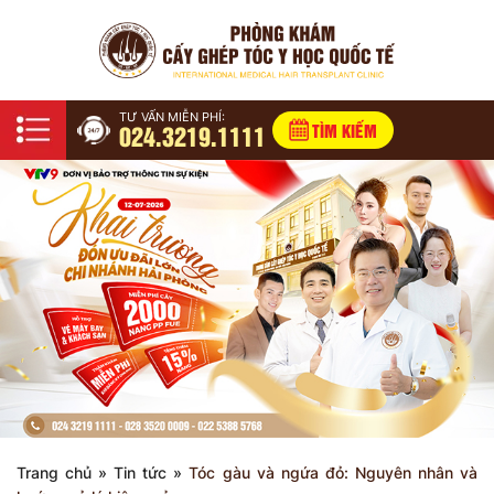
TƯ VẤN MIỄN PHÍ:
024.3219.1111
TÌM KIẾM
Trang chủ
»
Tin tức
»
Tóc gàu và ngứa đỏ: Nguyên nhân và