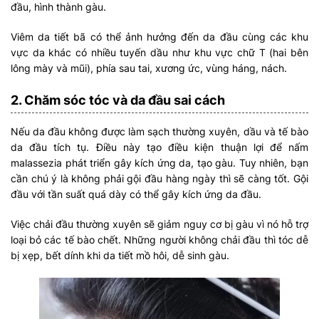
đầu, hình thành gàu.
Viêm da tiết bã có thể ảnh hưởng đến da đầu cùng các khu
vực da khác có nhiều tuyến dầu như khu vực chữ T (hai bên
lông mày và mũi), phía sau tai, xương ức, vùng háng, nách.
2. Chăm sóc tóc và da đầu sai cách
Nếu da đầu không được làm sạch thường xuyên, dầu và tế bào
da đầu tích tụ. Điều này tạo điều kiện thuận lợi để nấm
malassezia phát triển gây kích ứng da, tạo gàu. Tuy nhiên, bạn
cần chú ý là không phải gội đầu hàng ngày thì sẽ càng tốt. Gội
đầu với tần suất quá dày có thể gây kích ứng da đầu.
Việc chải đầu thường xuyên sẽ giảm nguy cơ bị gàu vì nó hỗ trợ
loại bỏ các tế bào chết. Những người không chải đầu thì tóc dễ
bị xẹp, bết dính khi da tiết mồ hôi, dễ sinh gàu.