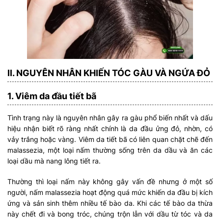
II. NGUYÊN NHÂN KHIẾN TÓC GÀU VÀ NGỨA ĐỎ
1. Viêm da đầu tiết bã
Tình trạng này là nguyên nhân gây ra gàu phổ biến nhất và dấu
hiệu nhận biết rõ ràng nhất chính là da đầu ửng đỏ, nhờn, có
vảy trắng hoặc vàng. Viêm da tiết bã có liên quan chặt chẽ đến
malassezia, một loại nấm thường sống trên da dầu và ăn các
loại dầu mà nang lông tiết ra.
Thường thì loại nấm này không gây vấn đề nhưng ở một số
người, nấm malassezia hoạt động quá mức khiến da đầu bị kích
ứng và sản sinh thêm nhiều tế bào da. Khi các tế bào da thừa
này chết đi và bong tróc, chúng trộn lẫn với dầu từ tóc và da