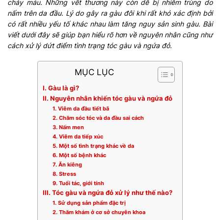
chảy máu. Những vết thương này còn dễ bị nhiễm trùng do
nấm trên da đầu. Lý do gây ra gàu đôi khi rất khó xác định bởi
có rất nhiều yếu tố khác nhau làm tăng nguy sản sinh gàu. Bài
viết dưới đây sẽ giúp bạn hiểu rõ hơn về nguyên nhân cũng như
cách xử lý dứt điểm tình trạng tóc gàu và ngứa đỏ.
MỤC LỤC
I. Gàu là gì?
II. Nguyên nhân khiến tóc gàu và ngứa đỏ
1. Viêm da đầu tiết bã
2. Chăm sóc tóc và da đầu sai cách
3. Nấm men
4. Viêm da tiếp xúc
5. Một số tình trạng khác về da
6. Một số bệnh khác
7. Ăn kiêng
8. Stress
9. Tuổi tác, giới tính
III. Tóc gàu và ngứa đỏ xử lý như thế nào?
1. Sử dụng sản phẩm đặc trị
2. Thăm khám ở cơ sở chuyên khoa