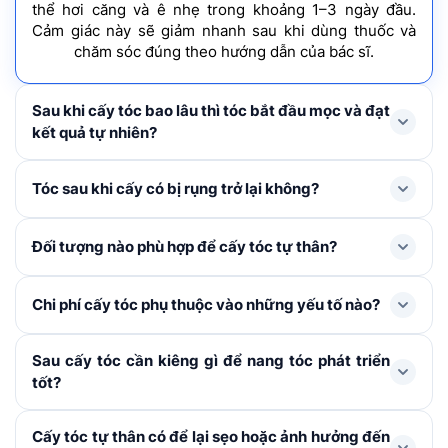
thể hơi căng và ê nhẹ trong khoảng 1–3 ngày đầu.
Cảm giác này sẽ giảm nhanh sau khi dùng thuốc và
chăm sóc đúng theo hướng dẫn của bác sĩ.
Sau khi cấy tóc bao lâu thì tóc bắt đầu mọc và đạt
kết quả tự nhiên?
Tóc mới thường rụng shock loss trong 1-3 tháng đầu
Tóc sau khi cấy có bị rụng trở lại không?
và bắt đầu mọc lại ở tháng thứ 4, cải thiện rõ rệt từ
tháng thứ 6–9 và đạt mật độ tối ưu nhất sau khoảng 1
Trong 1 – 3 tháng đầu, tóc cấy có thể rụng thay thân
Đối tượng nào phù hợp để cấy tóc tự thân?
năm.
để mọc lên tóc mới. Đây là hiện tượng bình thường,
không đáng lo ngại. Khi nang tóc đã ổn định, tóc mới
Cấy tóc tự thân được chỉ định cho người bị hói đầu, tóc
Chi phí cấy tóc phụ thuộc vào những yếu tố nào?
sẽ sinh trưởng và phát triển như tóc tự nhiên không bị
thưa mỏng ở khu vực nhất định, nang tóc đã tiêu biến,
rụng trở lại nếu được chăm sóc đúng cách.
không còn khả năng tái tạo, đường chân tóc cao, sẹo
Chi phí cấy tóc được xác định dựa trên: Số lượng nang
Sau cấy tóc cần kiêng gì để nang tóc phát triển
vùng da đầu. Khách hàng cần từ đủ 18 tuổi trở lên, sức
tóc cần cấy, kỹ thuật áp dụng, các khoản chi phí phát
tốt?
khỏe ổn định và có vùng tóc hiến dày khỏe để đảm
sinh (xét nghiệm, thuốc men) và chương trình ưu đãi
bảo hiệu quả.
hiện hành. Sau khi thăm khám, bác sĩ sẽ tư vấn
3 ngày đầu sau cấy, cần tránh để nước tiếp xúc với
Cấy tóc tự thân có để lại sẹo hoặc ảnh hưởng đến
phương án phù hợp và dự toán chi phí cụ thể cho từng