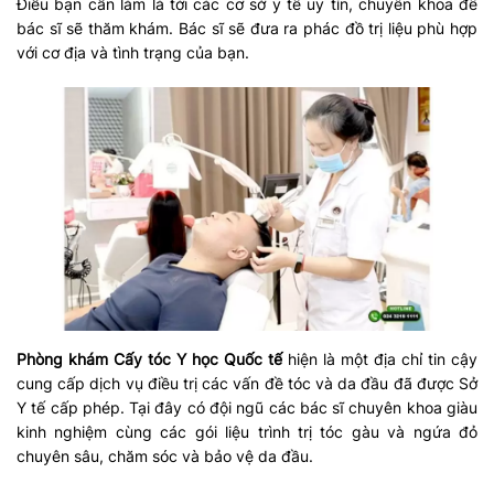
Điều bạn cần làm là tới các cơ sở y tế uy tín, chuyên khoa để
bác sĩ sẽ thăm khám. Bác sĩ sẽ đưa ra phác đồ trị liệu phù hợp
với cơ địa và tình trạng của bạn.
Phòng khám Cấy tóc Y học Quốc tế
hiện là một địa chỉ tin cậy
cung cấp dịch vụ điều trị các vấn đề tóc và da đầu đã được Sở
Y tế cấp phép. Tại đây có đội ngũ các bác sĩ chuyên khoa giàu
kinh nghiệm cùng các gói liệu trình trị tóc gàu và ngứa đỏ
chuyên sâu, chăm sóc và bảo vệ da đầu.