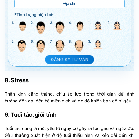
*Tình trạng hiện tại:
1.
2.
3.
4.
1.
2.
5.
6.
7.
8.
3.
ĐĂNG KÝ TƯ VẤN
8. Stress
Thần kinh căng thẳng, chịu áp lực trong thời gian dài ảnh
hưởng đến da, đến hệ miễn dịch và do đó khiến bạn dễ bị gàu.
9. Tuổi tác, giới tính
Tuổi tác cũng là một yếu tố nguy cơ gây ra tóc gàu và ngứa đỏ.
Gàu thường xuất hiện ở độ tuổi thiếu niên và kéo dài đến khi