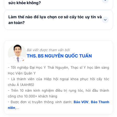
vùng cấy. Nên kiêng các thực phẩm dễ gây kích ứng
sức khỏe không?
trường hợp.
hoặc ảnh hưởng đến quá trình lành thương trong
khoảng 1 tuần. Không gãi hay chà xát vùng cấy, hạn
Với các kỹ thuật hiện đại như FUE, HAT hay cấy sợi dài
Làm thế nào để lựa chọn cơ sở cấy tóc uy tín và
chế vận động mạnh, bơi lội, xông hơi, rượu bia và
PNS, vùng hiến nang và cấy tóc chỉ tạo những vi điểm
an toàn?
thuốc lá. Chú ý dùng thuốc theo chỉ định, chăm sóc và
rất nhỏ, lành nhanh và không để lại sẹo. Do sử dụng
tái khám đúng lịch.
chính nang tóc của cơ thể nên không đào thải hay ảnh
Nên lựa chọn cơ sở được Sở y tế cấp phép hoạt động,
hưởng đến sức khỏe.
có bác sĩ chuyên môn trực tiếp thăm khám và thực
hiện, quy trình vô khuẩn rõ ràng cùng công nghệ tiên
Bài viết được tham vấn bởi
tiến. Ngoài ra, hãy tham khảo hình ảnh thực tế, phản
THS. BS NGUYỄN QUỐC TUẤN
hồi của khách hàng và chính sách bảo hành, chăm sóc
hậu phẫu trước khi quyết định.
- Tốt nghiệp Đại Học Y Thái Nguyên, Thạc sĩ Y học lâm sàng
Học Viện Quân Y
- Là thành viên của Hiệp hội ngoại khoa phục hồi cấy tóc
châu Á (AAHRS)
- Trên 10 năm kinh nghiệm điều trị rụng tóc, hói đầu thành
công cho 10.000+ khách hàng
- Được đơn vị truyền thông vinh danh:
Báo VOV
,
Báo Thanh
niên
,...