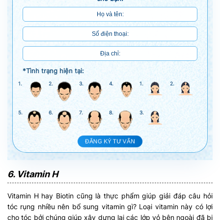
*Tình trạng hiện tại:
1.
2.
3.
4.
1.
2.
5.
6.
7.
8.
3.
ĐĂNG KÝ TƯ VẤN
6. Vitamin H
Vitamin H hay Biotin cũng là thực phẩm giúp giải đáp câu hỏi
tóc rụng nhiều nên bổ sung vitamin gì? Loại vitamin này có lợi
cho tóc bởi chúng giúp xây dựng lại các lớp vỏ bên ngoài đã bị