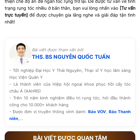
thiện chế độ ăn để ngăn tóc rụng trở lại. Để được tư vấn về tình
trạng rụng tóc nhiều ở bản thân, bạn vui lòng nhấn vào
[Tư vấn
trực tuyến]
để được chuyên gia lắng nghe và giải đáp tận tình
nhất!
Bài viết được tham vấn bởi
THS. BS NGUYỄN QUỐC TUẤN
- Tốt nghiệp Đại Học Y Thái Nguyên, Thạc sĩ Y học lâm sàng
Học Viện Quân Y
- Là thành viên của Hiệp hội ngoại khoa phục hồi cấy tóc
châu Á (AAHRS)
- Trên 10 năm kinh nghiệm điều trị rụng tóc, hói đầu thành
công cho 10.000+ khách hàng
- Được đơn vị truyền thông vinh danh:
Báo VOV
,
Báo Thanh
niên
,...
BÀI VIẾT ĐƯỢC QUAN TÂM