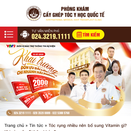
TƯ VẤN MIỄN PHÍ:
024.3219.1111
TÌM KIẾM
Trang chủ
»
Tin tức
»
Tóc rụng nhiều nên bổ sung Vitamin gì?