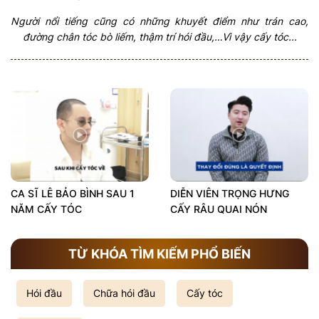
Người nổi tiếng cũng có những khuyết điểm như trán cao,
đường chân tóc bò liếm, thậm trí hói đầu,…Vì vậy cấy tóc...
CA SĨ LÊ BẢO BÌNH SAU 1
DIỄN VIÊN TRỌNG HƯNG
NĂM CẤY TÓC
CẤY RÂU QUAI NÓN
TỪ KHÓA TÌM KIẾM PHỔ BIẾN
Hói đầu
Chữa hói đầu
Cấy tóc