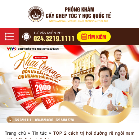
TƯ VẤN MIỄN PHÍ:
024.3219.1111
TÌM KIẾM
Trang chủ
»
Tin tức
»
TOP 2 cách trị hói đường rẽ ngôi nam