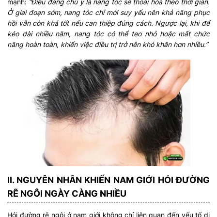
mạnh:
“Điều đáng chú ý là nang tóc sẽ thoái hóa theo thời gian.
Ở giai đoạn sớm, nang tóc chỉ mới suy yếu nên khả năng phục
hồi vẫn còn khá tốt nếu can thiệp đúng cách. Ngược lại, khi để
kéo dài nhiều năm, nang tóc có thể teo nhỏ hoặc mất chức
năng hoàn toàn, khiến việc điều trị trở nên khó khăn hơn nhiều.”
II. NGUYÊN NHÂN KHIẾN NAM GIỚI HÓI ĐƯỜNG
RẼ NGÔI NGÀY CÀNG NHIỀU
Hói đường rẽ ngôi ở nam giới không chỉ liên quan đến yếu tố di