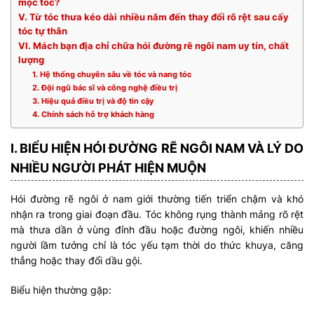
mọc tóc?
V. Từ tóc thưa kéo dài nhiều năm đến thay đổi rõ rệt sau cấy
tóc tự thân
VI. Mách bạn địa chỉ chữa hói đường rẽ ngôi nam uy tín, chất
lượng
1. Hệ thống chuyên sâu về tóc và nang tóc
2. Đội ngũ bác sĩ và công nghệ điều trị
3. Hiệu quả điều trị và độ tin cậy
4. Chính sách hỗ trợ khách hàng
I. BIỂU HIỆN HÓI ĐƯỜNG RẼ NGÔI NAM VÀ LÝ DO
NHIỀU NGƯỜI PHÁT HIỆN MUỘN
Hói đường rẽ ngôi ở nam giới thường tiến triển chậm và khó
nhận ra trong giai đoạn đầu. Tóc không rụng thành mảng rõ rệt
mà thưa dần ở vùng đỉnh đầu hoặc đường ngôi, khiến nhiều
người lầm tưởng chỉ là tóc yếu tạm thời do thức khuya, căng
thẳng hoặc thay đổi dầu gội.
Biểu hiện thường gặp: