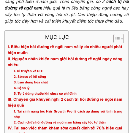
càng phổ biến ở nam giới. Theo chuyên gia, có 2
cách trị hói
đường rẽ ngôi nam
hiệu quả là trị liệu bằng công nghệ cao hay
cấy tóc tự thân với vùng hói rõ rệt. Can thiệp đúng hướng sẽ
giúp tóc dày hơn và cải thiện khuyết điểm tóc thưa đỉnh đầu.
MỤC LỤC
I. Biểu hiện hói đường rẽ ngôi nam và lý do nhiều người phát
hiện muộn
II. Nguyên nhân khiến nam giới hói đường rẽ ngôi ngày càng
nhiều
1. Di truyền và DHT
2. Stress và lối sống
3. Lạm dụng hóa chất
4. Bệnh lý
5. Tự ý dùng thuốc khi chưa có chỉ định
III. Chuyên gia khuyến nghị 2 cách trị hói đường rẽ ngôi nam
hiệu quả
1. Tái sinh nang tóc Hair Growth Pro là cách áp dụng với tình trạng
nhẹ
2. Cách chữa hói đường rẽ ngôi nam bằng cấy tóc tự thân
IV. Tại sao việc thăm khám sớm quyết định tới 70% hiệu quả