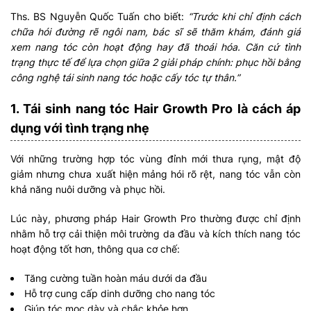
Ths. BS Nguyễn Quốc Tuấn cho biết:
“Trước khi chỉ định cách
chữa hói đường rẽ ngôi nam, bác sĩ sẽ thăm khám, đánh giá
xem nang tóc còn hoạt động hay đã thoái hóa. Căn cứ tình
trạng thực tế để lựa chọn giữa 2 giải pháp chính: phục hồi bằng
công nghệ tái sinh nang tóc hoặc cấy tóc tự thân.”
1. Tái sinh nang tóc Hair Growth Pro là cách áp
dụng với tình trạng nhẹ
Với những trường hợp tóc vùng đỉnh mới thưa rụng, mật độ
giảm nhưng chưa xuất hiện mảng hói rõ rệt, nang tóc vẫn còn
khả năng nuôi dưỡng và phục hồi.
Lúc này, phương pháp Hair Growth Pro thường được chỉ định
nhằm hỗ trợ cải thiện môi trường da đầu và kích thích nang tóc
hoạt động tốt hơn, thông qua cơ chế:
Tăng cường tuần hoàn máu dưới da đầu
Hỗ trợ cung cấp dinh dưỡng cho nang tóc
Giúp tóc mọc dày và chắc khỏe hơn