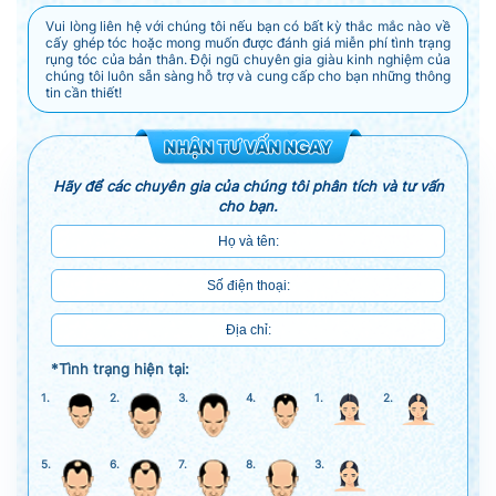
Vui lòng liên hệ với chúng tôi nếu bạn có bất kỳ thắc mắc nào về
cấy ghép tóc hoặc mong muốn được đánh giá miễn phí tình trạng
rụng tóc của bản thân. Đội ngũ chuyên gia giàu kinh nghiệm của
chúng tôi luôn sẵn sàng hỗ trợ và cung cấp cho bạn những thông
tin cần thiết!
Hãy để các chuyên gia của chúng tôi phân tích và tư vấn
cho bạn.
*Tình trạng hiện tại:
1.
2.
3.
4.
1.
2.
5.
6.
7.
8.
3.