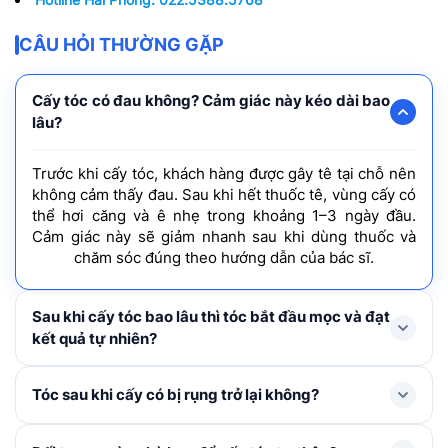
CÂU HỎI THƯỜNG GẶP
Cấy tóc có đau không? Cảm giác này kéo dài bao
lâu?
Trước khi cấy tóc, khách hàng được gây tê tại chỗ nên
không cảm thấy đau. Sau khi hết thuốc tê, vùng cấy có
thể hơi căng và ê nhẹ trong khoảng 1–3 ngày đầu.
Cảm giác này sẽ giảm nhanh sau khi dùng thuốc và
chăm sóc đúng theo hướng dẫn của bác sĩ.
Sau khi cấy tóc bao lâu thì tóc bắt đầu mọc và đạt
kết quả tự nhiên?
Tóc mới thường rụng shock loss trong 1-3 tháng đầu
Tóc sau khi cấy có bị rụng trở lại không?
và bắt đầu mọc lại ở tháng thứ 4, cải thiện rõ rệt từ
tháng thứ 6–9 và đạt mật độ tối ưu nhất sau khoảng 1