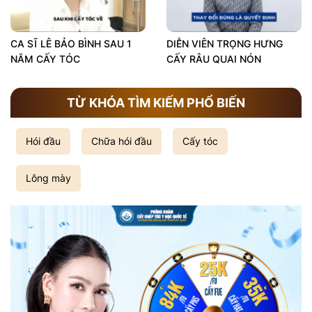
CA SĨ LÊ BẢO BÌNH SAU 1
DIỄN VIÊN TRỌNG HƯNG
NĂM CẤY TÓC
CẤY RÂU QUAI NÓN
TỪ KHÓA TÌM KIẾM PHỔ BIẾN
Hói đầu
Chữa hói đầu
Cấy tóc
Lông mày