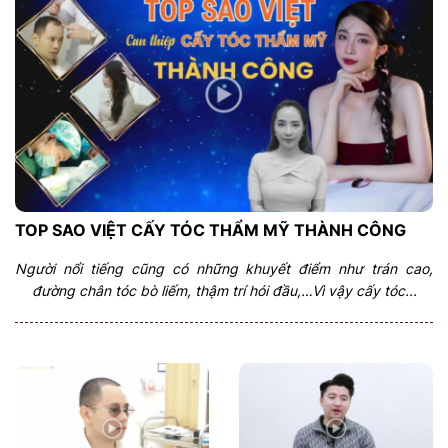
TOP SAO VIỆT CẤY TÓC THẨM MỸ THÀNH CÔNG
Người nổi tiếng cũng có những khuyết điểm như trán cao,
đường chân tóc bò liếm, thậm trí hói đầu,…Vì vậy cấy tóc...