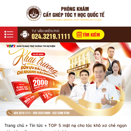
TƯ VẤN MIỄN PHÍ:
024.3219.1111
TÌM KIẾM
Trang chủ
»
Tin tức
»
TOP 5 mặt nạ cho tóc khô xơ chẻ ngọn