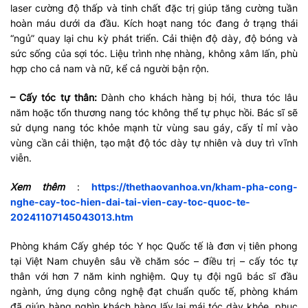
laser cường độ thấp và tinh chất đặc trị giúp tăng cường tuần
hoàn máu dưới da đầu. Kích hoạt nang tóc đang ở trạng thái
“ngủ” quay lại chu kỳ phát triển. Cải thiện độ dày, độ bóng và
sức sống của sợi tóc. Liệu trình nhẹ nhàng, không xâm lấn, phù
hợp cho cả nam và nữ, kể cả người bận rộn.
– Cấy tóc tự thân:
Dành cho khách hàng bị hói, thưa tóc lâu
năm hoặc tổn thương nang tóc không thể tự phục hồi. Bác sĩ sẽ
sử dụng nang tóc khỏe mạnh từ vùng sau gáy, cấy tỉ mỉ vào
vùng cần cải thiện, tạo mật độ tóc dày tự nhiên và duy trì vĩnh
viễn.
Xem thêm
:
https://thethaovanhoa.vn/kham-pha-cong-
nghe-cay-toc-hien-dai-tai-vien-cay-toc-quoc-te-
20241107145043013.htm
Phòng khám Cấy ghép tóc Y học Quốc tế là đơn vị tiên phong
tại Việt Nam chuyên sâu về chăm sóc – điều trị – cấy tóc tự
thân với hơn 7 năm kinh nghiệm. Quy tụ đội ngũ bác sĩ đầu
ngành, ứng dụng công nghệ đạt chuẩn quốc tế, phòng khám
đã giúp hàng nghìn khách hàng lấy lại mái tóc dày khỏe, phục