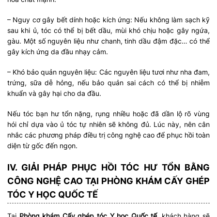
– Nguy cơ gây bết dính hoặc kích ứng: Nếu không làm sạch kỹ
sau khi ủ, tóc có thể bị bết dầu, mùi khó chịu hoặc gây ngứa,
gàu. Một số nguyên liệu như chanh, tinh dầu đậm đặc… có thể
gây kích ứng da đầu nhạy cảm.
– Khó bảo quản nguyên liệu: Các nguyên liệu tươi như nha đam,
trứng, sữa dễ hỏng, nếu bảo quản sai cách có thể bị nhiễm
khuẩn và gây hại cho da đầu.
Nếu tóc bạn hư tổn nặng, rụng nhiều hoặc đã dần lộ rõ vùng
hói chỉ dựa vào ủ tóc tự nhiên sẽ không đủ. Lúc này, nên cân
nhắc các phương pháp điều trị công nghệ cao để phục hồi toàn
diện từ gốc đến ngọn.
IV. GIẢI PHÁP PHỤC HỒI TÓC HƯ TỔN BẰNG
CÔNG NGHỆ CAO TẠI PHÒNG KHÁM CẤY GHÉP
TÓC Y HỌC QUỐC TẾ
Tại
Phòng khám Cấy ghép tóc Y học Quốc tế
, khách hàng sẽ