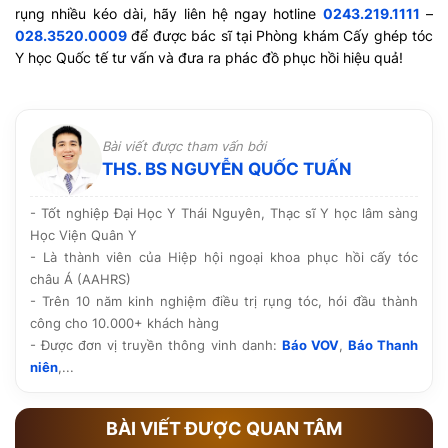
rụng nhiều kéo dài, hãy liên hệ ngay hotline
0243.219.1111
–
028.3520.0009
để được bác sĩ tại Phòng khám Cấy ghép tóc
Y học Quốc tế tư vấn và đưa ra phác đồ phục hồi hiệu quả!
Bài viết được tham vấn bởi
THS. BS NGUYỄN QUỐC TUẤN
- Tốt nghiệp Đại Học Y Thái Nguyên, Thạc sĩ Y học lâm sàng
Học Viện Quân Y
- Là thành viên của Hiệp hội ngoại khoa phục hồi cấy tóc
châu Á (AAHRS)
- Trên 10 năm kinh nghiệm điều trị rụng tóc, hói đầu thành
công cho 10.000+ khách hàng
- Được đơn vị truyền thông vinh danh:
Báo VOV
,
Báo Thanh
niên
,...
BÀI VIẾT ĐƯỢC QUAN TÂM