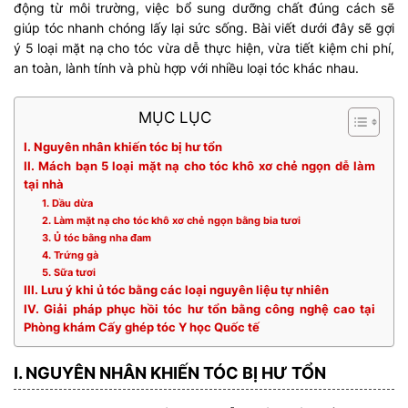
động từ môi trường, việc bổ sung dưỡng chất đúng cách sẽ
giúp tóc nhanh chóng lấy lại sức sống. Bài viết dưới đây sẽ gợi
ý 5 loại mặt nạ cho tóc vừa dễ thực hiện, vừa tiết kiệm chi phí,
an toàn, lành tính và phù hợp với nhiều loại tóc khác nhau.
MỤC LỤC
I. Nguyên nhân khiến tóc bị hư tổn
II. Mách bạn 5 loại mặt nạ cho tóc khô xơ chẻ ngọn dễ làm
tại nhà
1. Dầu dừa
2. Làm mặt nạ cho tóc khô xơ chẻ ngọn bằng bia tươi
3. Ủ tóc bằng nha đam
4. Trứng gà
5. Sữa tươi
III. Lưu ý khi ủ tóc bằng các loại nguyên liệu tự nhiên
IV. Giải pháp phục hồi tóc hư tổn bằng công nghệ cao tại
Phòng khám Cấy ghép tóc Y học Quốc tế
I. NGUYÊN NHÂN KHIẾN TÓC BỊ HƯ TỔN