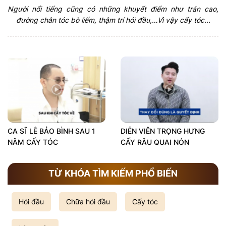
Người nổi tiếng cũng có những khuyết điểm như trán cao,
đường chân tóc bò liếm, thậm trí hói đầu,…Vì vậy cấy tóc...
CA SĨ LÊ BẢO BÌNH SAU 1
DIỄN VIÊN TRỌNG HƯNG
NĂM CẤY TÓC
CẤY RÂU QUAI NÓN
TỪ KHÓA TÌM KIẾM PHỔ BIẾN
Hói đầu
Chữa hói đầu
Cấy tóc