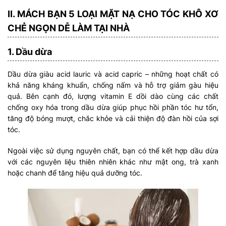
II. MÁCH BẠN 5 LOẠI MẶT NẠ CHO TÓC KHÔ XƠ
CHẺ NGỌN DỄ LÀM TẠI NHÀ
1. Dầu dừa
Dầu dừa giàu acid lauric và acid capric – những hoạt chất có
khả năng kháng khuẩn, chống nấm và hỗ trợ giảm gàu hiệu
quả. Bên cạnh đó, lượng vitamin E dồi dào cùng các chất
chống oxy hóa trong dầu dừa giúp phục hồi phần tóc hư tổn,
tăng độ bóng mượt, chắc khỏe và cải thiện độ đàn hồi của sợi
tóc.
Ngoài việc sử dụng nguyên chất, bạn có thể kết hợp dầu dừa
với các nguyên liệu thiên nhiên khác như mật ong, trà xanh
hoặc chanh để tăng hiệu quả dưỡng tóc.