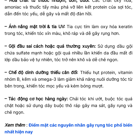
– Hóa chất từ thuốc nhuộm, uốn, duỗi:
Các chất oxy hóa,
amoniac và thuốc tẩy màu phá vỡ liên kết protein của sợi tóc,
dẫn đến tóc yếu, dễ gãy và mất độ đàn hồi.
– Ánh nắng mặt trời & tia UV:
Tia cực tím làm oxy hóa keratin
trong tóc, khiến tóc xỉn màu, khô ráp và dễ gãy rụng hơn.
– Gội đầu sai cách hoặc quá thường xuyên:
Sử dụng dầu gội
chứa sulfate mạnh hoặc gội quá nhiều lần khiến da đầu mất đi
lớp dầu bảo vệ tự nhiên, tóc trở nên khô và dễ chẻ ngọn.
– Chế độ dinh dưỡng thiếu cân đối
: Thiếu hụt protein, vitamin
nhóm B, kẽm và omega-3 làm giảm khả năng nuôi dưỡng tóc từ
bên trong, khiến tóc mọc yếu và kém bóng mượt.
– Tác động cơ học hàng ngày:
Chải tóc khi ướt, buộc tóc quá
chặt hoặc sử dụng dây buộc thô ráp gây ma sát, gãy rụng và
chẻ ngọn.
Xem thêm
:
Điểm mặt các nguyên nhân gây rụng tóc phổ biến
nhất hiện nay