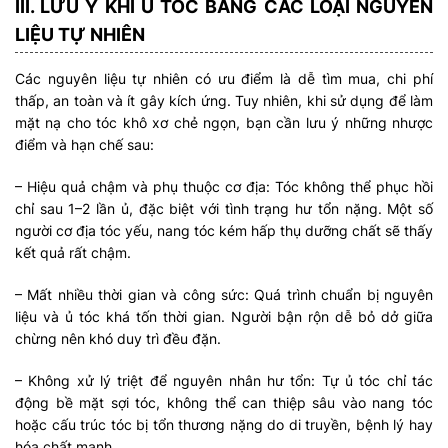
III. LƯU Ý KHI Ủ TÓC BẰNG CÁC LOẠI NGUYÊN
LIỆU TỰ NHIÊN
Các nguyên liệu tự nhiên có ưu điểm là dễ tìm mua, chi phí
thấp, an toàn và ít gây kích ứng. Tuy nhiên, khi sử dụng để làm
mặt nạ cho tóc khô xơ chẻ ngọn, bạn cần lưu ý những nhược
điểm và hạn chế sau:
– Hiệu quả chậm và phụ thuộc cơ địa: Tóc không thể phục hồi
chỉ sau 1–2 lần ủ, đặc biệt với tình trạng hư tổn nặng. Một số
người cơ địa tóc yếu, nang tóc kém hấp thụ dưỡng chất sẽ thấy
kết quả rất chậm.
– Mất nhiều thời gian và công sức: Quá trình chuẩn bị nguyên
liệu và ủ tóc khá tốn thời gian. Người bận rộn dễ bỏ dở giữa
chừng nên khó duy trì đều đặn.
– Không xử lý triệt để nguyên nhân hư tổn: Tự ủ tóc chỉ tác
động bề mặt sợi tóc, không thể can thiệp sâu vào nang tóc
hoặc cấu trúc tóc bị tổn thương nặng do di truyền, bệnh lý hay
hóa chất mạnh.