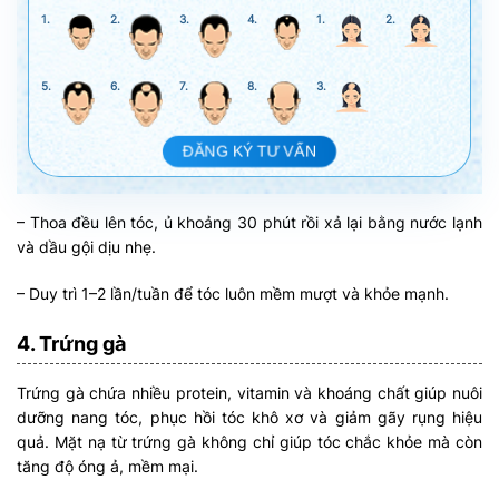
1.
2.
3.
4.
1.
2.
5.
6.
7.
8.
3.
ĐĂNG KÝ TƯ VẤN
– Thoa đều lên tóc, ủ khoảng 30 phút rồi xả lại bằng nước lạnh
và dầu gội dịu nhẹ.
– Duy trì 1–2 lần/tuần để tóc luôn mềm mượt và khỏe mạnh.
4. Trứng gà
Trứng gà chứa nhiều protein, vitamin và khoáng chất giúp nuôi
dưỡng nang tóc, phục hồi tóc khô xơ và giảm gãy rụng hiệu
quả. Mặt nạ từ trứng gà không chỉ giúp tóc chắc khỏe mà còn
tăng độ óng ả, mềm mại.