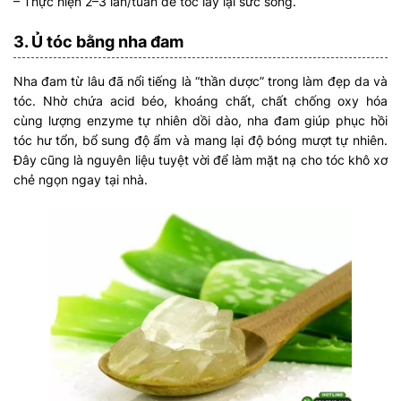
– Thực hiện 2–3 lần/tuần để tóc lấy lại sức sống.
3. Ủ tóc bằng nha đam
Nha đam từ lâu đã nổi tiếng là “thần dược” trong làm đẹp da và
tóc. Nhờ chứa acid béo, khoáng chất, chất chống oxy hóa
cùng lượng enzyme tự nhiên dồi dào, nha đam giúp phục hồi
tóc hư tổn, bổ sung độ ẩm và mang lại độ bóng mượt tự nhiên.
Đây cũng là nguyên liệu tuyệt vời để làm mặt nạ cho tóc khô xơ
chẻ ngọn ngay tại nhà.