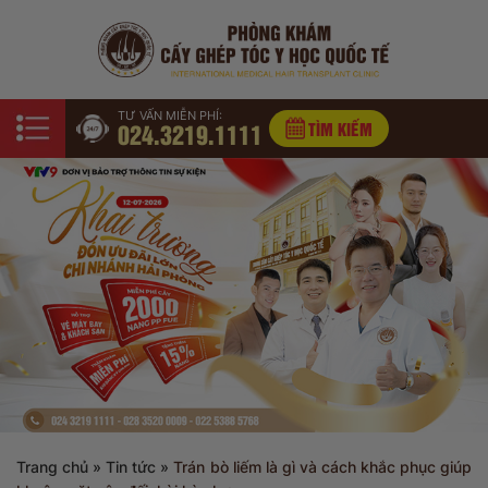
TƯ VẤN MIỄN PHÍ:
024.3219.1111
TÌM KIẾM
Trang chủ
»
Tin tức
»
Trán bò liếm là gì và cách khắc phục giúp