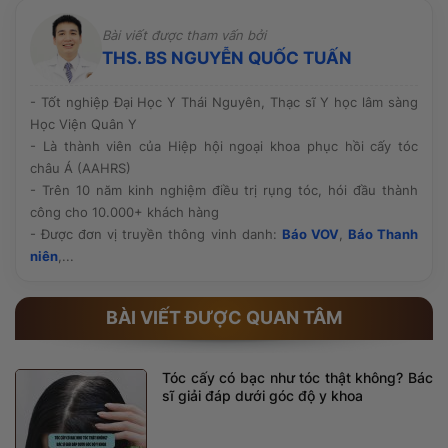
có bác sĩ chuyên môn trực tiếp thăm khám và thực
hiện, quy trình vô khuẩn rõ ràng cùng công nghệ tiên
Bài viết được tham vấn bởi
tiến. Ngoài ra, hãy tham khảo hình ảnh thực tế, phản
THS. BS NGUYỄN QUỐC TUẤN
hồi của khách hàng và chính sách bảo hành, chăm sóc
hậu phẫu trước khi quyết định.
- Tốt nghiệp Đại Học Y Thái Nguyên, Thạc sĩ Y học lâm sàng
Học Viện Quân Y
- Là thành viên của Hiệp hội ngoại khoa phục hồi cấy tóc
châu Á (AAHRS)
- Trên 10 năm kinh nghiệm điều trị rụng tóc, hói đầu thành
công cho 10.000+ khách hàng
- Được đơn vị truyền thông vinh danh:
Báo VOV
,
Báo Thanh
niên
,...
BÀI VIẾT ĐƯỢC QUAN TÂM
Tóc cấy có bạc như tóc thật không? Bác
sĩ giải đáp dưới góc độ y khoa