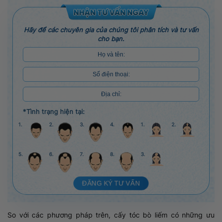
Hãy để các chuyên gia của chúng tôi phân tích và tư vấn
cho bạn.
*Tình trạng hiện tại:
1.
2.
3.
4.
1.
2.
5.
6.
7.
8.
3.
ĐĂNG KÝ TƯ VẤN
So với các phương pháp trên, cấy tóc bò liếm có những ưu