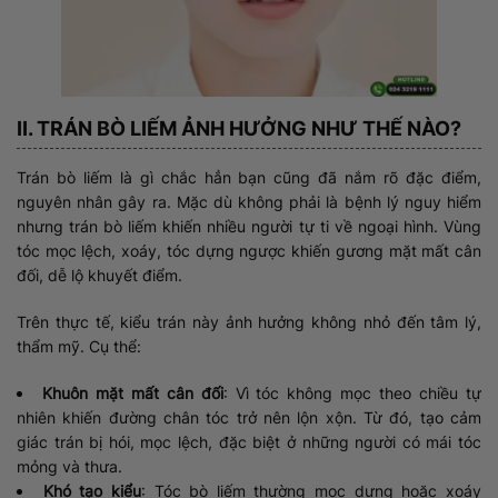
II. TRÁN BÒ LIẾM ẢNH HƯỞNG NHƯ THẾ NÀO?
Trán bò liếm là gì chắc hẳn bạn cũng đã nắm rõ đặc điểm,
nguyên nhân gây ra. Mặc dù không phải là bệnh lý nguy hiểm
nhưng trán bò liếm khiến nhiều người tự ti về ngoại hình. Vùng
tóc mọc lệch, xoáy, tóc dựng ngược khiến gương mặt mất cân
đối, dễ lộ khuyết điểm.
Trên thực tế, kiểu trán này ảnh hưởng không nhỏ đến tâm lý,
thẩm mỹ. Cụ thể:
Khuôn mặt mất cân đối
: Vì tóc không mọc theo chiều tự
nhiên khiến đường chân tóc trở nên lộn xộn. Từ đó, tạo cảm
giác trán bị hói, mọc lệch, đặc biệt ở những người có mái tóc
mỏng và thưa.
Khó tạo kiểu
: Tóc bò liếm thường mọc dựng hoặc xoáy