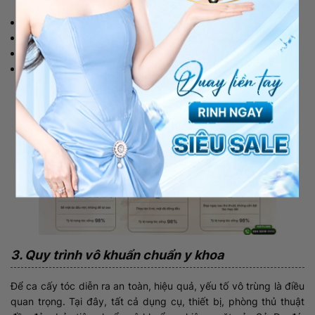
Tỷ lệ sống của nang tóc đạt 98% sau khi cấy.
Tóc mọc đẹp tự nhiên, duy trì bền vững.
Không đau, không để lại sẹo.
Phục hồi nhanh, không cần chăm sóc cầu kỳ, phức tạp.
3. Quy trình vô khuẩn chuẩn y khoa
Để ca cấy tóc diễn ra an toàn, hiệu quả, yếu tố vô trùng là điều
quan trọng. Tại đây, tất cả dụng cụ, thiết bị, phòng thủ thuật