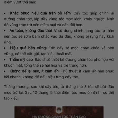
điểm vượt trội sau:
Khắc phục hiệu quả trán bò liếm
: Cấy tóc giúp chỉnh lại
đường chân tóc, lấp đầy vùng tóc mọc lệch, xoáy ngược. Nhờ
đó vùng trán trở nên mềm mại và cân đối hơn.
An toàn, không đào thải
: Vì sử dụng chính nang tóc tự thân
nên tóc sẽ sớm bám chắc vào da đầu, không bị rụng hay kích
ứng.
Hiệu quả bền vững
: Tóc cấy sẽ mọc chắc khỏe và bền
vững, có thể cắt gội, tạo kiểu thoải mái.
Thẩm mỹ cao
: Bác sĩ sẽ thiết kế đường chân tóc phù hợp với
khuôn mặt, tổng thể sẽ hài hòa và trẻ trung hơn.
Không để lại sẹo, ít xâm lấn
: Thủ thuật ít xâm lấn nên phục
hồi nhanh, không để dấu hiệu từng cấy tóc.
Thông thường, sau khi cấy tóc, từ tháng thứ 3 tóc sẽ bắt đầu
mọc trở lại. Sau 12 tháng là thời điểm tóc mọc ổn định, có thể
tạo kiểu.