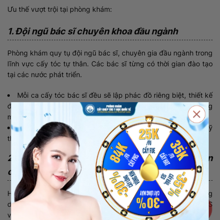
Ưu thế vượt trội tại phòng khám:
1. Đội ngũ bác sĩ chuyên khoa đầu ngành
Phòng khám quy tụ đội ngũ bác sĩ, chuyên gia đầu ngành trong
lĩnh vực cấy tóc tự thân. Các bác sĩ từng có thời gian đào tạo
tại các nước phát triển.
Mỗi ca cấy tóc bác sĩ đều sẽ lập phác đồ riêng biệt, thiết kế
đường chân tóc hài hòa. Cấy đảm bảo đúng mật độ, hướng
mọc, góc độ.
Bác sĩ sẽ trực tiếp thực hiện mọi thao tác, đảm bảo đúng kỹ
thuật, chuẩn xác.
2. Ứng dụng công nghệ cấy tóc hiện đại – hạn
chế xâm lấn, hồi phục nhanh
Hiện nay, Phòng khám Cấy ghép tóc Y học Quốc tế đang ứng
dụng những công nghệ mới như FUE, HAT, cấy tóc sợi dài PNS
với những ưu điểm: