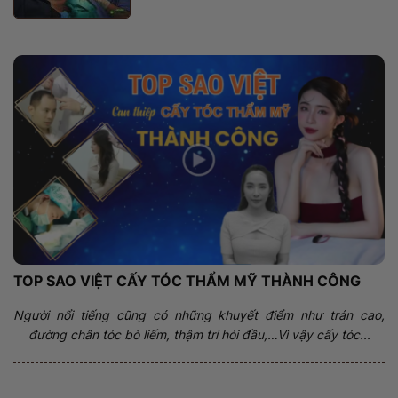
TOP SAO VIỆT CẤY TÓC THẨM MỸ THÀNH CÔNG
Người nổi tiếng cũng có những khuyết điểm như trán cao,
đường chân tóc bò liếm, thậm trí hói đầu,…Vì vậy cấy tóc...