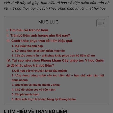
viết dưới đây sẽ giúp bạn hiểu rõ hơn về đặc điểm của trán bò
liếm. Đồng thời, gợi ý cách khắc phục giúp khuôn mặt hài hòa.
MỤC LỤC
I. Tìm hiểu về trán bò liếm
II. Trán bò liếm ảnh hưởng như thế nào?
III. Cách khắc phục trán bò liếm hiệu quả
1. Tạo kiểu tóc phù hợp
2. Sử dụng tinh chất kích thích mọc tóc
3. Cấy tóc vùng trán – giải pháp khắc phục trán bò liếm tối ưu
IV. Tại sao nên chọn Phòng khám Cấy ghép tóc Y học Quốc
tế để khắc phục trán bò liếm?
1. Đội ngũ bác sĩ chuyên khoa đầu ngành
2. Ứng dụng công nghệ cấy tóc hiện đại – hạn chế xâm lấn, hồi
phục nhanh
3. Quy trình vô khuẩn chuẩn y khoa
4. Chế độ chăm sóc và bảo hành
5. Chi phí minh bạch
6. Hình ảnh thực tế khách hàng tại Phòng khám
I. TÌM HIỂU VỀ TRÁN BÒ LIẾM