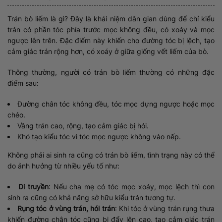
Trán bò liếm là gì? Đây là khái niệm dân gian dùng để chỉ kiểu
trán có phần tóc phía trước mọc không đều, có xoáy và mọc
ngược lên trên. Đặc điểm này khiến cho đường tóc bị lệch, tạo
cảm giác trán rộng hơn, có xoáy ở giữa giống vết liếm của bò.
Thông thường, người có trán bò liếm thường có những đặc
điểm sau:
Đường chân tóc không đều, tóc mọc dựng ngược hoặc mọc
chéo.
Vầng trán cao, rộng, tạo cảm giác bị hói.
Khó tạo kiểu tóc vì tóc mọc ngược không vào nếp.
Không phải ai sinh ra cũng có trán bò liếm, tình trạng này có thể
do ảnh hưởng từ nhiều yếu tố như:
Di truyền
: Nếu cha mẹ có tóc mọc xoáy, mọc lệch thì con
sinh ra cũng có khả năng sở hữu kiểu trán tương tự.
Rụng tóc ở vùng trán, hói trán
: Khi tóc ở vùng trán rụng thưa
khiến đường chân tóc cũng bị đẩy lên cao, tạo cảm giác trán