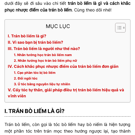
dưới đây sẽ đi sâu vào chi tiết
trán bò liếm là gì và cách khắc
phục nhược điểm của trán bò liếm
. Cùng theo dõi nhé!
MỤC LỤC
I. Trán bò liếm là gì?
II. Vì sao bạn bị trán bò liếm?
III. Trán bò liếm là người như thế nào?
1. Nhân tướng học trán bò liếm nam
2. Nhân tướng học trán bò liếm phụ nữ
IV. Cách khắc phục nhược điểm của trán bò liếm đơn giản
1. Cạo phần tóc bị bò liếm
2. Đổi ngôi tóc
3. Ủ tóc bằng nguyên liệu tự nhiên
V. Cấy tóc tự thân, giải pháp điều trị trán bò liếm hiệu quả và
vĩnh viễn
I. TRÁN BÒ LIẾM LÀ GÌ?
Trán bò liếm, còn gọi là tóc bò liếm hay bò niếm là hiện tượng
một phần tóc trên trán mọc theo hướng ngược lại, tạo thành