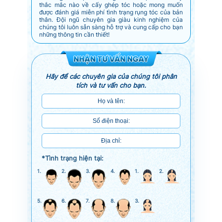
thắc mắc nào về cấy ghép tóc hoặc mong muốn
được đánh giá miễn phí tình trạng rụng tóc của bản
thân. Đội ngũ chuyên gia giàu kinh nghiệm của
chúng tôi luôn sẵn sàng hỗ trợ và cung cấp cho bạn
những thông tin cần thiết!
Hãy để các chuyên gia của chúng tôi phân
tích và tư vấn cho bạn.
*Tình trạng hiện tại:
1.
2.
3.
4.
1.
2.
5.
6.
7.
8.
3.