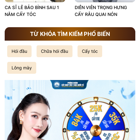
CA SĨ LÊ BẢO BÌNH SAU 1
DIỄN VIÊN TRỌNG HƯNG
NĂM CẤY TÓC
CẤY RÂU QUAI NÓN
TỪ KHÓA TÌM KIẾM PHỔ BIẾN
Hói đầu
Chữa hói đầu
Cấy tóc
Lông mày