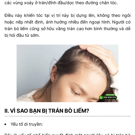
các vùng xoáy ở trán/đỉnh đầu/dọc theo đường chân tóc.
Điều này khiến tóc tại vị trí này bị dựng lên, không theo ngôi
hoặc nếp nhất định, ảnh hưởng nhiều đến ngoại hình. Người có
trán bò liếm cũng sở hữu vầng trán cao hơn bình thường và dễ
bị hói đầu từ sớm.
II. VÌ SAO BẠN BỊ TRÁN BÒ LIẾM?
Yếu tố di truyền: