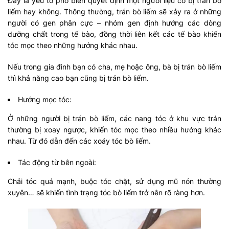
Đây là yếu tố phổ biến quyết định một người liệu có bị trán bò
liếm hay không. Thông thường, trán bò liếm sẽ xảy ra ở những
người có gen phân cực – nhóm gen định hướng các dòng
dưỡng chất trong tế bào, đồng thời liên kết các tế bào khiến
tóc mọc theo những hướng khác nhau.
Nếu trong gia đình bạn có cha, mẹ hoặc ông, bà bị trán bò liếm
thì khả năng cao bạn cũng bị trán bò liếm.
Hướng mọc tóc:
Ở những người bị trán bò liếm, các nang tóc ở khu vực trán
thường bị xoay ngược, khiến tóc mọc theo nhiều hướng khác
nhau. Từ đó dẫn đến các xoáy tóc bò liếm.
Tác động từ bên ngoài:
Chải tóc quá mạnh, buộc tóc chặt, sử dụng mũ nón thường
xuyên… sẽ khiến tình trạng tóc bò liếm trở nên rõ ràng hơn.