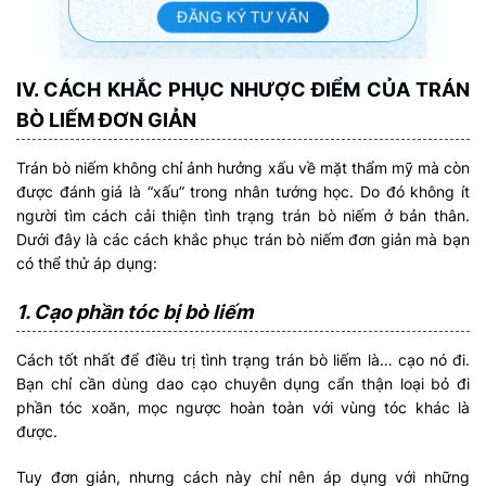
ĐĂNG KÝ TƯ VẤN
IV. CÁCH KHẮC PHỤC NHƯỢC ĐIỂM CỦA TRÁN
BÒ LIẾM ĐƠN GIẢN
Trán bò niếm không chỉ ảnh hưởng xấu về mặt thẩm mỹ mà còn
được đánh giá là “xấu” trong nhân tướng học. Do đó không ít
người tìm cách cải thiện tình trạng trán bò niếm ở bản thân.
Dưới đây là các cách khắc phục trán bò niếm đơn giản mà bạn
có thể thử áp dụng:
1. Cạo phần tóc bị bò liếm
Cách tốt nhất để điều trị tình trạng trán bò liếm là… cạo nó đi.
Bạn chỉ cần dùng dao cạo chuyên dụng cẩn thận loại bỏ đi
phần tóc xoăn, mọc ngược hoàn toàn với vùng tóc khác là
được.
Tuy đơn giản, nhưng cách này chỉ nên áp dụng với những