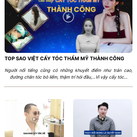
TOP SAO VIỆT CẤY TÓC THẨM MỸ THÀNH CÔNG
Người nổi tiếng cũng có những khuyết điểm như trán cao,
đường chân tóc bò liếm, thậm trí hói đầu,…Vì vậy cấy tóc...