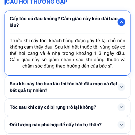
CÂU HỎI THƯỜNG GẶP
Cấy tóc có đau không? Cảm giác này kéo dài bao
lâu?
Trước khi cấy tóc, khách hàng được gây tê tại chỗ nên
không cảm thấy đau. Sau khi hết thuốc tê, vùng cấy có
thể hơi căng và ê nhẹ trong khoảng 1–3 ngày đầu.
Cảm giác này sẽ giảm nhanh sau khi dùng thuốc và
chăm sóc đúng theo hướng dẫn của bác sĩ.
Sau khi cấy tóc bao lâu thì tóc bắt đầu mọc và đạt
kết quả tự nhiên?
Tóc mới thường rụng shock loss trong 1-3 tháng đầu
Tóc sau khi cấy có bị rụng trở lại không?
và bắt đầu mọc lại ở tháng thứ 4, cải thiện rõ rệt từ
tháng thứ 6–9 và đạt mật độ tối ưu nhất sau khoảng 1
Trong 1 – 3 tháng đầu, tóc cấy có thể rụng thay thân
Đối tượng nào phù hợp để cấy tóc tự thân?
năm.
để mọc lên tóc mới. Đây là hiện tượng bình thường,