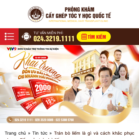
TƯ VẤN MIỄN PHÍ:
024.3219.1111
TÌM KIẾM
Trang chủ
»
Tin tức
»
Trán bò liếm là gì và cách khắc phục