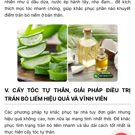
nhiên như ủ dầu dừa, nước ép hành tây, nha đam… để kích
thích mọc tóc nhanh chóng, giúp khắc phục phần nào khuyết
điểm trán bò niếm ở bản thân.
V. CẤY TÓC TỰ THÂN, GIẢI PHÁP ĐIỀU TRỊ
TRÁN BÒ LIẾM HIỆU QUẢ VÀ VĨNH VIỄN
Các phương pháp tự khắc phục tại nhà tuy đơn giản nhưng
hiệu quả không cao, hơn nữa lại mang tính nhất thời. Để khắc
phục tình trạng trán bò liếm nhanh và lâu dài cách tốt nhất là
thực hiện cấy tóc tự thân.