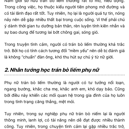
Nam giới sở hữu trán bò liếm thường rất tò mò, hiếu động.
Trong công việc, họ thuộc kiểu người tiên phong mở đường và
có tài lãnh đạo rất tốt. Tuy nhiên, họ lại là người quá tự tin, nóng
nảy nên dễ gặp nhiều thất bại trong cuộc sống. Vì thế phải chú
ý dành thời gian tu dưỡng bản thân, rèn luyện tính kiên nhẫn và
sự bao dung để tương lai bớt chông gai, sóng gió.
Trong truyện tình cảm, người có trán bò liếm thường khá trắc
trở. Bởi họ có tính cách tương đối “mềm yếu” nên dễ bị đánh giá
là không “chuẩn” đàn ông, khó thu hút sự chú ý từ nữ giới.
2. Nhân tướng học trán bò liếm phụ nữ
Phụ nữ trán bò liếm thường là người có tư tưởng nổi loạn,
ngang bướng, khắc cha mẹ, khắc anh em, khó dạy bảo. Cũng
bởi điều này khiến các mối quan hệ trong gia đình của họ luôn
trong tình trạng căng thẳng, mệt mỏi.
Tuy nhiên, trong sự nghiệp phụ nữ trán bò niếm lại là người
thông minh, lanh lợi, có tài năng nên dễ đạt được nhiều thành
công. Tuy nhiên, trong chuyện tình cảm lại gặp nhiều trắc trở,