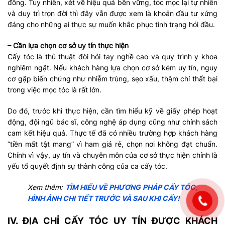
đồng. Tuy nhiên, xét về hiệu quả bền vững, tóc mọc lại tự nhiên
và duy trì trọn đời thì đây vẫn được xem là khoản đầu tư xứng
đáng cho những ai thực sự muốn khắc phục tình trạng hói đầu.
– Cần lựa chọn cơ sở uy tín thực hiện
Cấy tóc là thủ thuật đòi hỏi tay nghề cao và quy trình y khoa
nghiêm ngặt. Nếu khách hàng lựa chọn cơ sở kém uy tín, nguy
cơ gặp biến chứng như nhiễm trùng, sẹo xấu, thậm chí thất bại
trong việc mọc tóc là rất lớn.
Do đó, trước khi thực hiện, cần tìm hiểu kỹ về giấy phép hoạt
động, đội ngũ bác sĩ, công nghệ áp dụng cũng như chính sách
cam kết hiệu quả. Thực tế đã có nhiều trường hợp khách hàng
“tiền mất tật mang” vì ham giá rẻ, chọn nơi không đạt chuẩn.
Chính vì vậy, uy tín và chuyên môn của cơ sở thực hiện chính là
yếu tố quyết định sự thành công của ca cấy tóc.
Xem thêm:
TÌM HIỂU VỀ PHƯƠNG PHÁP CẤY TÓC,
HÌNH ẢNH CHI TIẾT TRƯỚC VÀ SAU KHI CẤY!
IV. ĐỊA CHỈ CẤY TÓC UY TÍN ĐƯỢC KHÁCH