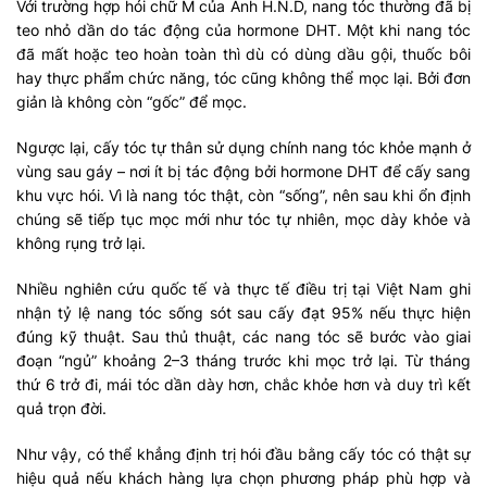
Với trường hợp hói chữ M của Anh H.N.D, nang tóc thường đã bị
teo nhỏ dần do tác động của hormone DHT. Một khi nang tóc
đã mất hoặc teo hoàn toàn thì dù có dùng dầu gội, thuốc bôi
hay thực phẩm chức năng, tóc cũng không thể mọc lại. Bởi đơn
giản là không còn “gốc” để mọc.
Ngược lại, cấy tóc tự thân sử dụng chính nang tóc khỏe mạnh ở
vùng sau gáy – nơi ít bị tác động bởi hormone DHT để cấy sang
khu vực hói. Vì là nang tóc thật, còn “sống”, nên sau khi ổn định
chúng sẽ tiếp tục mọc mới như tóc tự nhiên, mọc dày khỏe và
không rụng trở lại.
Nhiều nghiên cứu quốc tế và thực tế điều trị tại Việt Nam ghi
nhận tỷ lệ nang tóc sống sót sau cấy đạt 95% nếu thực hiện
đúng kỹ thuật. Sau thủ thuật, các nang tóc sẽ bước vào giai
đoạn “ngủ” khoảng 2–3 tháng trước khi mọc trở lại. Từ tháng
thứ 6 trở đi, mái tóc dần dày hơn, chắc khỏe hơn và duy trì kết
quả trọn đời.
Như vậy, có thể khẳng định trị hói đầu bằng cấy tóc có thật sự
hiệu quả nếu khách hàng lựa chọn phương pháp phù hợp và