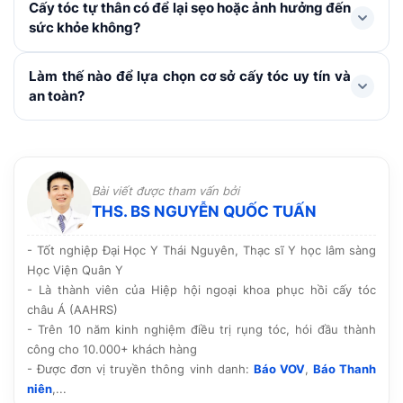
3 ngày đầu sau cấy, cần tránh để nước tiếp xúc với
Cấy tóc tự thân có để lại sẹo hoặc ảnh hưởng đến
phương án phù hợp và dự toán chi phí cụ thể cho từng
vùng cấy. Nên kiêng các thực phẩm dễ gây kích ứng
sức khỏe không?
trường hợp.
hoặc ảnh hưởng đến quá trình lành thương trong
khoảng 1 tuần. Không gãi hay chà xát vùng cấy, hạn
Với các kỹ thuật hiện đại như FUE, HAT hay cấy sợi dài
Làm thế nào để lựa chọn cơ sở cấy tóc uy tín và
chế vận động mạnh, bơi lội, xông hơi, rượu bia và
PNS, vùng hiến nang và cấy tóc chỉ tạo những vi điểm
an toàn?
thuốc lá. Chú ý dùng thuốc theo chỉ định, chăm sóc và
rất nhỏ, lành nhanh và không để lại sẹo. Do sử dụng
tái khám đúng lịch.
chính nang tóc của cơ thể nên không đào thải hay ảnh
Nên lựa chọn cơ sở được Sở y tế cấp phép hoạt động,
hưởng đến sức khỏe.
có bác sĩ chuyên môn trực tiếp thăm khám và thực
hiện, quy trình vô khuẩn rõ ràng cùng công nghệ tiên
Bài viết được tham vấn bởi
tiến. Ngoài ra, hãy tham khảo hình ảnh thực tế, phản
THS. BS NGUYỄN QUỐC TUẤN
hồi của khách hàng và chính sách bảo hành, chăm sóc
hậu phẫu trước khi quyết định.
- Tốt nghiệp Đại Học Y Thái Nguyên, Thạc sĩ Y học lâm sàng
Học Viện Quân Y
- Là thành viên của Hiệp hội ngoại khoa phục hồi cấy tóc
châu Á (AAHRS)
- Trên 10 năm kinh nghiệm điều trị rụng tóc, hói đầu thành
công cho 10.000+ khách hàng
- Được đơn vị truyền thông vinh danh:
Báo VOV
,
Báo Thanh
niên
,...