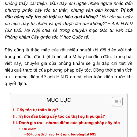
không thấy cải thiện. Gần đây em nghe nhiều người nhắc đến
phương pháp cấy tóc tự thân, nhưng vẫn băn khoăn:
Trị hói
đầu bằng cấy tóc có thật sự hiệu quả không
? Liệu tóc sau cấy
có mọc dày tự nhiên và giữ được lâu dài không?” – Anh H.N.D
(32 tuổi, Hà Nội) chia sẻ trong chuyên mục Góc tư vấn của
Phòng khám Cấy ghép tóc Y học Quốc tế.
Đây cũng là thắc mắc của rất nhiều người khi đối diện với tình
trạng hói đầu, đặc biệt là hói chữ M hay hói đỉnh đầu. Trong bài
viết này, chuyên gia của phòng khám sẽ giải đáp chi tiết về
hiệu quả thực tế của phương pháp cấy tóc. Đồng thời phân tích
ưu – nhược điểm để anh H.N.D có cái nhìn toàn diện trước khi
quyết định.
MỤC LỤC
I. Cấy tóc tự thân là gì?
II. Trị hói đầu bằng cấy tóc có thật sự hiệu quả?
III. Đánh giá ưu – nhược điểm của phương pháp cấy tóc
1. Ưu điểm
– Độ tương thích cao, tỷ lệ nang tóc sống đạt 95%