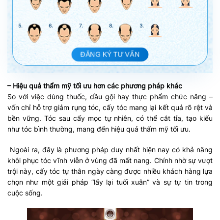
5.
6.
7.
8.
3.
ĐĂNG KÝ TƯ VẤN
– Hiệu quả thẩm mỹ tối ưu hơn các phương pháp khác
So với việc dùng thuốc, dầu gội hay thực phẩm chức năng –
vốn chỉ hỗ trợ giảm rụng tóc, cấy tóc mang lại kết quả rõ rệt và
bền vững. Tóc sau cấy mọc tự nhiên, có thể cắt tỉa, tạo kiểu
như tóc bình thường, mang đến hiệu quả thẩm mỹ tối ưu.
Ngoài ra, đây là phương pháp duy nhất hiện nay có khả năng
khôi phục tóc vĩnh viễn ở vùng đã mất nang. Chính nhờ sự vượt
trội này, cấy tóc tự thân ngày càng được nhiều khách hàng lựa
chọn như một giải pháp “lấy lại tuổi xuân” và sự tự tin trong
cuộc sống.