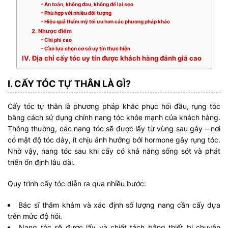
– An toàn, không đau, không để lại sẹo
– Phù hợp với nhiều đối tượng
– Hiệu quả thẩm mỹ tối ưu hơn các phương pháp khác
2. Nhược điểm
– Chi phí cao
– Cần lựa chọn cơ sở uy tín thực hiện
IV. Địa chỉ cấy tóc uy tín được khách hàng đánh giá cao
I. CẤY TÓC TỰ THÂN LÀ GÌ?
Cấy tóc tự thân là phương pháp khắc phục hói đầu, rụng tóc
bằng cách sử dụng chính nang tóc khỏe mạnh của khách hàng.
Thông thường, các nang tóc sẽ được lấy từ vùng sau gáy – nơi
có mật độ tóc dày, ít chịu ảnh hưởng bởi hormone gây rụng tóc.
Nhờ vậy, nang tóc sau khi cấy có khả năng sống sót và phát
triển ổn định lâu dài.
Quy trình cấy tóc diễn ra qua nhiều bước:
Bác sĩ thăm khám và xác định số lượng nang cần cấy dựa
trên mức độ hói.
Nang tóc sẽ được lấy và chiết tách bằng thiết bị chuyên