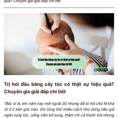
quả? Chuyên gia giải đáp chi tiết
Trị hói đầu bằng cấy tóc có thật sự hiệu quả?
Chuyên gia giải đáp chi tiết
“Bác sĩ ơi, em năm nay mới ngoài 30 nhưng đã bị hói chữ M khá
rõ ở 2 bên góc trán. Em từng thử nhiều cách như dùng dầu gội
ngăn rụng tóc, uống viên bổ sung, thậm chí cả thuốc bôi nhưng