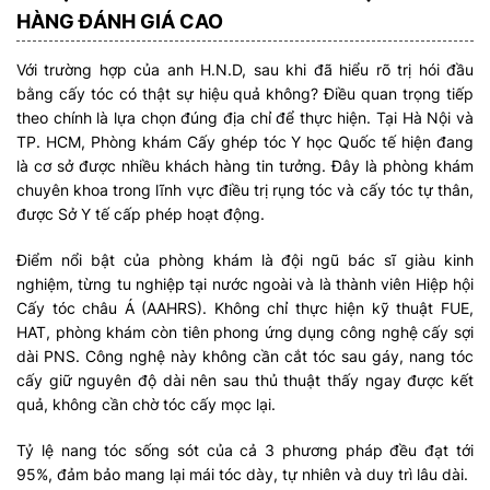
HÀNG ĐÁNH GIÁ CAO
Với trường hợp của anh H.N.D, sau khi đã hiểu rõ trị hói đầu
bằng cấy tóc có thật sự hiệu quả không? Điều quan trọng tiếp
theo chính là lựa chọn đúng địa chỉ để thực hiện. Tại Hà Nội và
TP. HCM, Phòng khám Cấy ghép tóc Y học Quốc tế hiện đang
là cơ sở được nhiều khách hàng tin tưởng. Đây là phòng khám
chuyên khoa trong lĩnh vực điều trị rụng tóc và cấy tóc tự thân,
được Sở Y tế cấp phép hoạt động.
Điểm nổi bật của phòng khám là đội ngũ bác sĩ giàu kinh
nghiệm, từng tu nghiệp tại nước ngoài và là thành viên Hiệp hội
Cấy tóc châu Á (AAHRS). Không chỉ thực hiện kỹ thuật FUE,
HAT, phòng khám còn tiên phong ứng dụng công nghệ cấy sợi
dài PNS. Công nghệ này không cần cắt tóc sau gáy, nang tóc
cấy giữ nguyên độ dài nên sau thủ thuật thấy ngay được kết
quả, không cần chờ tóc cấy mọc lại.
Tỷ lệ nang tóc sống sót của cả 3 phương pháp đều đạt tới
95%, đảm bảo mang lại mái tóc dày, tự nhiên và duy trì lâu dài.