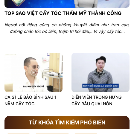
TOP SAO VIỆT CẤY TÓC THẨM MỸ THÀNH CÔNG
Người nổi tiếng cũng có những khuyết điểm như trán cao,
đường chân tóc bò liếm, thậm trí hói đầu,…Vì vậy cấy tóc...
CA SĨ LÊ BẢO BÌNH SAU 1
DIỄN VIÊN TRỌNG HƯNG
NĂM CẤY TÓC
CẤY RÂU QUAI NÓN
TỪ KHÓA TÌM KIẾM PHỔ BIẾN