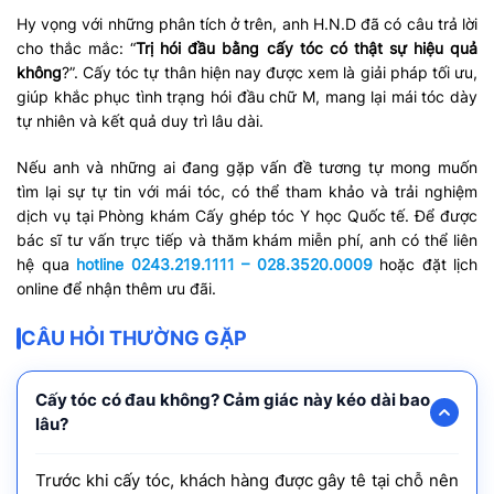
Hy vọng với những phân tích ở trên, anh H.N.D đã có câu trả lời
cho thắc mắc: “
Trị hói đầu bằng cấy tóc có thật sự hiệu quả
không
?”. Cấy tóc tự thân hiện nay được xem là giải pháp tối ưu,
giúp khắc phục tình trạng hói đầu chữ M, mang lại mái tóc dày
tự nhiên và kết quả duy trì lâu dài.
Nếu anh và những ai đang gặp vấn đề tương tự mong muốn
tìm lại sự tự tin với mái tóc, có thể tham khảo và trải nghiệm
dịch vụ tại Phòng khám Cấy ghép tóc Y học Quốc tế. Để được
bác sĩ tư vấn trực tiếp và thăm khám miễn phí, anh có thể liên
hệ qua
hotline 0243.219.1111 – 028.3520.0009
hoặc đặt lịch
online để nhận thêm ưu đãi.
CÂU HỎI THƯỜNG GẶP
Cấy tóc có đau không? Cảm giác này kéo dài bao
lâu?
Trước khi cấy tóc, khách hàng được gây tê tại chỗ nên