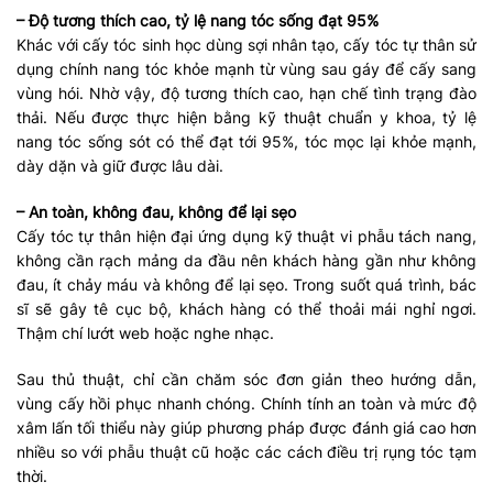
– Độ tương thích cao, tỷ lệ nang tóc sống đạt 95%
Khác với cấy tóc sinh học dùng sợi nhân tạo, cấy tóc tự thân sử
dụng chính nang tóc khỏe mạnh từ vùng sau gáy để cấy sang
vùng hói. Nhờ vậy, độ tương thích cao, hạn chế tình trạng đào
thải. Nếu được thực hiện bằng kỹ thuật chuẩn y khoa, tỷ lệ
nang tóc sống sót có thể đạt tới 95%, tóc mọc lại khỏe mạnh,
dày dặn và giữ được lâu dài.
– An toàn, không đau, không để lại sẹo
Cấy tóc tự thân hiện đại ứng dụng kỹ thuật vi phẫu tách nang,
không cần rạch mảng da đầu nên khách hàng gần như không
đau, ít chảy máu và không để lại sẹo. Trong suốt quá trình, bác
sĩ sẽ gây tê cục bộ, khách hàng có thể thoải mái nghỉ ngơi.
Thậm chí lướt web hoặc nghe nhạc.
Sau thủ thuật, chỉ cần chăm sóc đơn giản theo hướng dẫn,
vùng cấy hồi phục nhanh chóng. Chính tính an toàn và mức độ
xâm lấn tối thiểu này giúp phương pháp được đánh giá cao hơn
nhiều so với phẫu thuật cũ hoặc các cách điều trị rụng tóc tạm
thời.