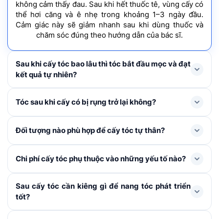
không cảm thấy đau. Sau khi hết thuốc tê, vùng cấy có
thể hơi căng và ê nhẹ trong khoảng 1–3 ngày đầu.
Cảm giác này sẽ giảm nhanh sau khi dùng thuốc và
chăm sóc đúng theo hướng dẫn của bác sĩ.
Sau khi cấy tóc bao lâu thì tóc bắt đầu mọc và đạt
kết quả tự nhiên?
Tóc mới thường rụng shock loss trong 1-3 tháng đầu
Tóc sau khi cấy có bị rụng trở lại không?
và bắt đầu mọc lại ở tháng thứ 4, cải thiện rõ rệt từ
tháng thứ 6–9 và đạt mật độ tối ưu nhất sau khoảng 1
Trong 1 – 3 tháng đầu, tóc cấy có thể rụng thay thân
Đối tượng nào phù hợp để cấy tóc tự thân?
năm.
để mọc lên tóc mới. Đây là hiện tượng bình thường,
không đáng lo ngại. Khi nang tóc đã ổn định, tóc mới
Cấy tóc tự thân được chỉ định cho người bị hói đầu, tóc
Chi phí cấy tóc phụ thuộc vào những yếu tố nào?
sẽ sinh trưởng và phát triển như tóc tự nhiên không bị
thưa mỏng ở khu vực nhất định, nang tóc đã tiêu biến,
rụng trở lại nếu được chăm sóc đúng cách.
không còn khả năng tái tạo, đường chân tóc cao, sẹo
Chi phí cấy tóc được xác định dựa trên: Số lượng nang
Sau cấy tóc cần kiêng gì để nang tóc phát triển
vùng da đầu. Khách hàng cần từ đủ 18 tuổi trở lên, sức
tóc cần cấy, kỹ thuật áp dụng, các khoản chi phí phát
tốt?
khỏe ổn định và có vùng tóc hiến dày khỏe để đảm
sinh (xét nghiệm, thuốc men) và chương trình ưu đãi
bảo hiệu quả.
hiện hành. Sau khi thăm khám, bác sĩ sẽ tư vấn