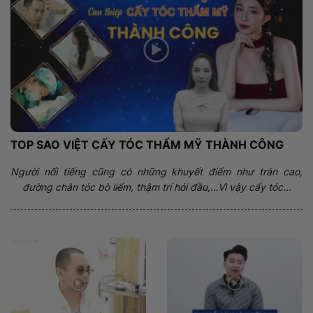
TOP SAO VIỆT CẤY TÓC THẨM MỸ THÀNH CÔNG
Người nổi tiếng cũng có những khuyết điểm như trán cao,
đường chân tóc bò liếm, thậm trí hói đầu,…Vì vậy cấy tóc...