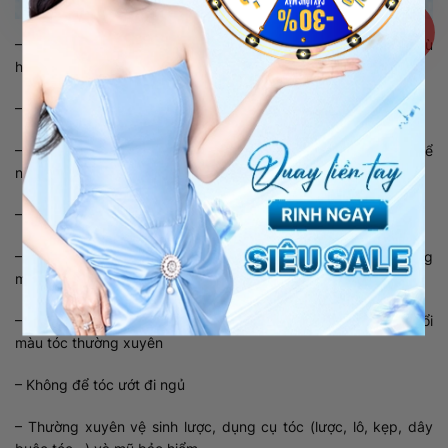
– Lựa chọn dầu gội, dầu xả và các sản phẩm chăm sóc tóc phù
hợp với bạn
– Massage da đầu mỗi ngày (khoảng 5-10 phút)
– Tăng cường bổ sung đầy đủ chất dinh dưỡng cần thiết để
nuôi dưỡng tóc chắc khỏe, hạn chế những tác nhân gây bệnh.
– Không buộc hoặc búi tóc quá chặt
– Bảo vệ tóc khi ra ngoài để tránh tác động xấu từ ánh nắng
mặt trời, tia UV, khói bụi, hóa chất
– Không lạm dụng hóa chất tạo kiểu (uốn, duỗi, ép) và thay đổi
màu tóc thường xuyên
– Không để tóc ướt đi ngủ
– Thường xuyên vệ sinh lược, dụng cụ tóc (lược, lô, kẹp, dây