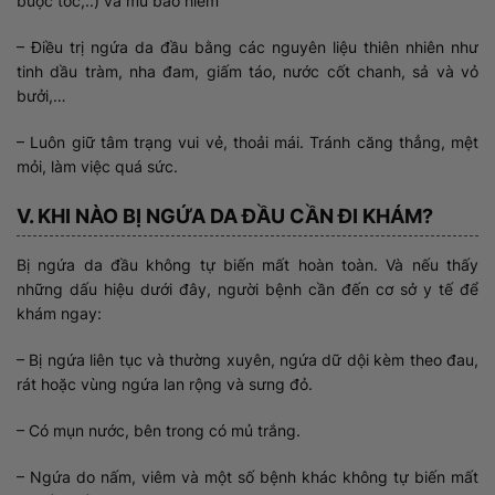
buộc tóc,..) và mũ bảo hiểm
– Điều trị ngứa da đầu bằng các nguyên liệu thiên nhiên như
tinh dầu tràm, nha đam, giấm táo, nước cốt chanh, sả và vỏ
bưởi,…
– Luôn giữ tâm trạng vui vẻ, thoải mái. Tránh căng thẳng, mệt
mỏi, làm việc quá sức.
V. KHI NÀO BỊ NGỨA DA ĐẦU CẦN ĐI KHÁM?
Bị ngứa da đầu không tự biến mất hoàn toàn. Và nếu thấy
những dấu hiệu dưới đây, người bệnh cần đến cơ sở y tế để
khám ngay:
– Bị ngứa liên tục và thường xuyên, ngứa dữ dội kèm theo đau,
rát hoặc vùng ngứa lan rộng và sưng đỏ.
– Có mụn nước, bên trong có mủ trắng.
– Ngứa do nấm, viêm và một số bệnh khác không tự biến mất