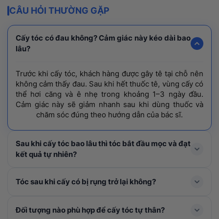
CÂU HỎI THƯỜNG GẶP
Cấy tóc có đau không? Cảm giác này kéo dài bao
lâu?
Trước khi cấy tóc, khách hàng được gây tê tại chỗ nên
không cảm thấy đau. Sau khi hết thuốc tê, vùng cấy có
thể hơi căng và ê nhẹ trong khoảng 1–3 ngày đầu.
Cảm giác này sẽ giảm nhanh sau khi dùng thuốc và
chăm sóc đúng theo hướng dẫn của bác sĩ.
Sau khi cấy tóc bao lâu thì tóc bắt đầu mọc và đạt
kết quả tự nhiên?
Tóc mới thường rụng shock loss trong 1-3 tháng đầu
Tóc sau khi cấy có bị rụng trở lại không?
và bắt đầu mọc lại ở tháng thứ 4, cải thiện rõ rệt từ
tháng thứ 6–9 và đạt mật độ tối ưu nhất sau khoảng 1
Trong 1 – 3 tháng đầu, tóc cấy có thể rụng thay thân
Đối tượng nào phù hợp để cấy tóc tự thân?
năm.
để mọc lên tóc mới. Đây là hiện tượng bình thường,