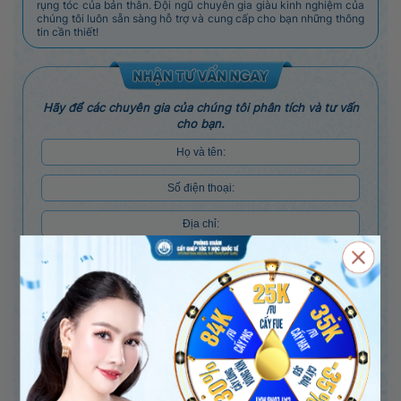
rụng tóc của bản thân. Đội ngũ chuyên gia giàu kinh nghiệm của
chúng tôi luôn sẵn sàng hỗ trợ và cung cấp cho bạn những thông
tin cần thiết!
Hãy để các chuyên gia của chúng tôi phân tích và tư vấn
cho bạn.
*Tình trạng hiện tại:
1.
2.
3.
4.
1.
2.
5.
6.
7.
8.
3.
ĐĂNG KÝ TƯ VẤN