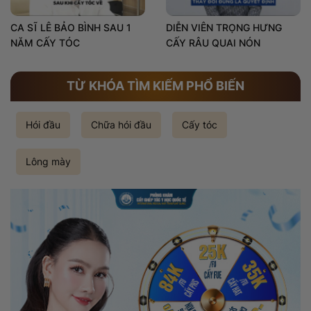
CA SĨ LÊ BẢO BÌNH SAU 1
DIỄN VIÊN TRỌNG HƯNG
NĂM CẤY TÓC
CẤY RÂU QUAI NÓN
TỪ KHÓA TÌM KIẾM PHỔ BIẾN
Hói đầu
Chữa hói đầu
Cấy tóc
Lông mày