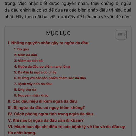
trọng. Việc nhận biết được nguyên nhân, triệu chứng bị ngứa
da đầu chính là cơ sở để đưa ra các biện pháp điều trị hiệu quả
nhất. Hãy theo dõi bài viết dưới đây để hiểu hơn về vấn đề này.
MỤC LỤC
I. Những nguyên nhân gây ra ngứa da đầu
1. Do gàu
2. Nấm da đầu
3. Viêm da tiết bã
4. Ngứa da đầu do viêm nang lông
5. Da đầu bị ngứa do chấy
6. Dị ứng với các sản phẩm chăm sóc da đầu
7. Bệnh vẩy nến da đầu
8. Ung thư da
9. Nguyên nhân khác
II. Các dấu hiệu đi kèm ngứa da đầu
III. Bị ngứa da đầu có nguy hiểm không?
IV. Cách phòng ngừa tình trạng ngứa da đầu
V. Khi nào bị ngứa da đầu cần đi khám?
VI. Mách bạn địa chỉ điều trị các bệnh lý về tóc và da đầu uy
tín chất lượng.