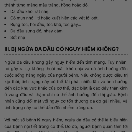
thành từng mảng màu trắng, hồng hoặc đỏ.
Da đầu khô, rát nhẹ.
Có mụn nhỏ li ti hoặc xuất hiện các vết lở loét.
Rụng tóc, hói đầu, tóc khô, tóc gãy…
Da đầu sưng đỏ, nhạy cảm.
Sốt nhẹ
III. BỊ NGỨA DA ĐẦU CÓ NGUY HIỂM KHÔNG?
Ngứa da đầu không gây nguy hiểm đến tính mạng. Tuy nhiên,
nó gây ra sự không thoải mái, khó chịu và có ảnh hưởng đến
cuộc sống hàng ngày của người bệnh. Nếu không được điều trị
kịp thời, tình trạng này có thể tái phát nhiều lần và ảnh hưởng
đến các khu vực khác của cơ thể, đặc biệt là các dây thần kinh
ở vùng đầu và thậm chí có thể ảnh hưởng đến thị giác. Bệnh
nhân cũng đối mặt với nguy cơ tổn thương da do gãi nhiều, và
tình trạng này có thể dẫn đến nhiễm trùng da.
Với một số bệnh lý nguy hiểm, ngứa da đầu có thể là biểu hiện
của bệnh nội tiết trong cơ thể. Do đó, người bệnh quan tâm tới