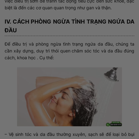
việc điều trị sớm để tránh tác động tiêu cực đến sức khỏe, đặc
biệt là đến các cơ quan quan trọng như gan và thận.
IV. CÁCH PHÒNG NGỪA TÌNH TRẠNG NGỨA DA
ĐẦU
Để điều trị và phòng ngừa tình trạng ngứa da đầu, chúng ta
cần xây dựng, duy trì thói quen chăm sóc tóc và da đầu đúng
cách, khoa học . Cụ thể:
– Vệ sinh tóc và da đầu thường xuyên, sạch sẽ để loại bỏ bụi