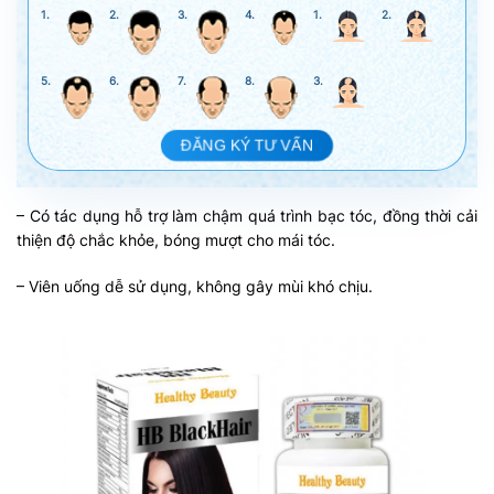
1.
2.
3.
4.
1.
2.
5.
6.
7.
8.
3.
ĐĂNG KÝ TƯ VẤN
– Có tác dụng hỗ trợ làm chậm quá trình bạc tóc, đồng thời cải
thiện độ chắc khỏe, bóng mượt cho mái tóc.
– Viên uống dễ sử dụng, không gây mùi khó chịu.