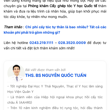
viên uống không mang lại hiệu quả như mong đợi. Hãy để các
chuyên gia tại
Phòng khám Cấy ghép tóc Y học Quốc tế
thăm
khám và đưa ra liệu trình cá nhân hóa, giúp bạn khôi phục mái
tóc dày khỏe, tự nhiên như mong muốn.
Tham khảo
:
Chi phí cấy tóc tự thân là bao nhiêu? Tất cả các
khoản phí phải trả gồm những gì?
Liên hệ hotline
0243.219.1111
–
028.3520.0009
để được tư
vấn chi tiết và đặt lịch thăm khám sớm nhất!
Bài viết được tham vấn bởi
THS. BS NGUYỄN QUỐC TUẤN
- Tốt nghiệp Đại Học Y Thái Nguyên, Thạc sĩ Y học lâm sàng
Học Viện Quân Y
- Là thành viên của Hiệp hội ngoại khoa phục hồi cấy tóc
châu Á (AAHRS)
- Trên 10 năm kinh nghiệm điều trị rụng tóc, hói đầu thành