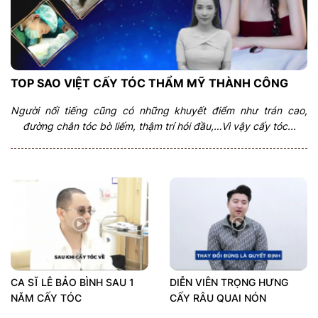
TOP SAO VIỆT CẤY TÓC THẨM MỸ THÀNH CÔNG
Người nổi tiếng cũng có những khuyết điểm như trán cao,
đường chân tóc bò liếm, thậm trí hói đầu,…Vì vậy cấy tóc...
CA SĨ LÊ BẢO BÌNH SAU 1
DIỄN VIÊN TRỌNG HƯNG
NĂM CẤY TÓC
CẤY RÂU QUAI NÓN