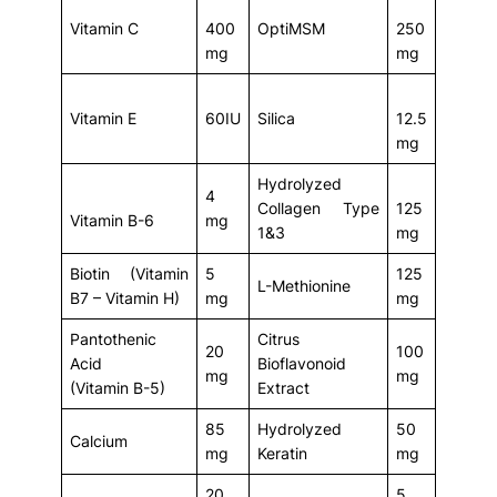
Vitamin C
400
OptiMSM
250
mg
mg
Vitamin E
60IU
Silica
12.5
mg
Hydrolyzed
4
Collagen Type
125
Vitamin B-6
mg
1&3
mg
Biotin (Vitamin
5
125
L-Methionine
B7 – Vitamin H)
mg
mg
Pantothenic
Citrus
20
100
Acid
Bioflavonoid
mg
mg
(Vitamin B-5)
Extract
85
Hydrolyzed
50
Calcium
mg
Keratin
mg
20
5