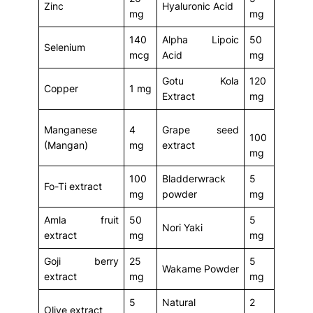
Zinc
Hyaluronic Acid
mg
mg
140
Alpha Lipoic
50
Selenium
mcg
Acid
mg
Gotu Kola
120
Copper
1 mg
Extract
mg
Manganese
4
Grape seed
100
(Mangan)
mg
extract
mg
100
Bladderwrack
5
Fo-Ti extract
mg
powder
mg
Amla fruit
50
5
Nori Yaki
extract
mg
mg
Goji berry
25
5
Wakame Powder
extract
mg
mg
5
Natural
2
Olive extract