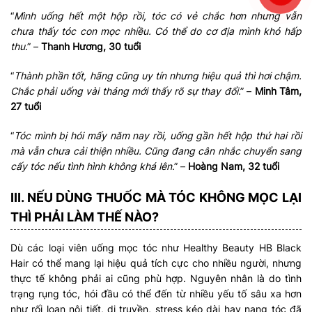
“
Mình uống hết một hộp rồi, tóc có vẻ chắc hơn nhưng vẫn
chưa thấy tóc con mọc nhiều. Có thể do cơ địa mình khó hấp
thu
.” –
Thanh Hương, 30 tuổi
“
Thành phần tốt, hãng cũng uy tín nhưng hiệu quả thì hơi chậm.
Chắc phải uống vài tháng mới thấy rõ sự thay đổi
.” –
Minh Tâm,
27 tuổi
“
Tóc mình bị hói mấy năm nay rồi, uống gần hết hộp thứ hai rồi
mà vẫn chưa cải thiện nhiều. Cũng đang cân nhắc chuyển sang
cấy tóc nếu tình hình không khá lên
.” –
Hoàng Nam, 32 tuổi
III. NẾU DÙNG THUỐC MÀ TÓC KHÔNG MỌC LẠI
THÌ PHẢI LÀM THẾ NÀO?
Dù các loại viên uống mọc tóc như Healthy Beauty HB Black
Hair có thể mang lại hiệu quả tích cực cho nhiều người, nhưng
thực tế không phải ai cũng phù hợp. Nguyên nhân là do tình
trạng rụng tóc, hói đầu có thể đến từ nhiều yếu tố sâu xa hơn
như rối loạn nội tiết, di truyền, stress kéo dài hay nang tóc đã