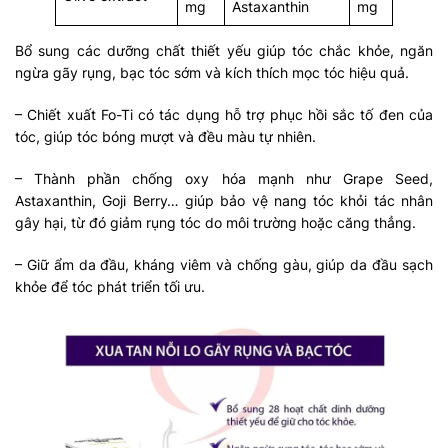
mg
Astaxanthin
mg
Bổ sung các dưỡng chất thiết yếu giúp tóc chắc khỏe, ngăn
ngừa gãy rụng, bạc tóc sớm và kích thích mọc tóc hiệu quả.
– Chiết xuất Fo-Ti có tác dụng hỗ trợ phục hồi sắc tố đen của
tóc, giúp tóc bóng mượt và đều màu tự nhiên.
– Thành phần chống oxy hóa mạnh như Grape Seed,
Astaxanthin, Goji Berry… giúp bảo vệ nang tóc khỏi tác nhân
gây hại, từ đó giảm rụng tóc do môi trường hoặc căng thẳng.
– Giữ ẩm da đầu, kháng viêm và chống gàu, giúp da đầu sạch
khỏe để tóc phát triển tối ưu.