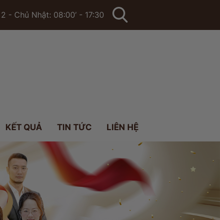
2 - Chủ Nhật: 08:00’ - 17:30
KẾT QUẢ
TIN TỨC
LIÊN HỆ