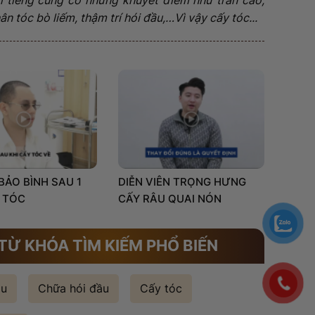
n tóc bò liếm, thậm trí hói đầu,…Vì vậy cấy tóc...
 BẢO BÌNH SAU 1
DIỄN VIÊN TRỌNG HƯNG
 TÓC
CẤY RÂU QUAI NÓN
TỪ KHÓA TÌM KIẾM PHỔ BIẾN
ầu
Chữa hói đầu
Cấy tóc