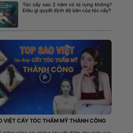
Tóc cấy sau 2 năm có bị rụng không?
Điều gì quyết định độ bền của tóc cấy?
O VIỆT CẤY TÓC THẨM MỸ THÀNH CÔNG
i tiếng cũng có những khuyết điểm như trán cao,