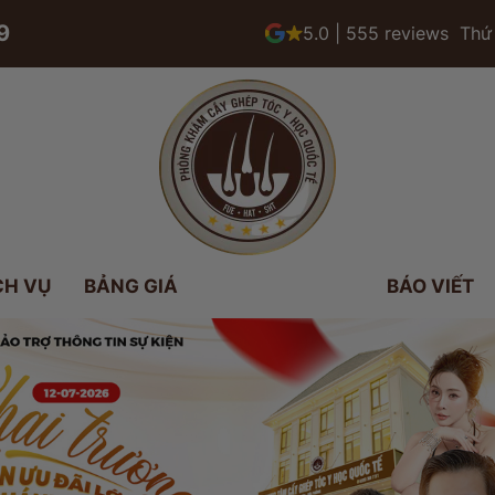
9
5.0 | 555 reviews
Thứ 
CH VỤ
BẢNG GIÁ
BÁO VIẾT