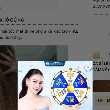
đường châ
o
C KHÔ CỨNG
 mái tóc mất đi vẻ óng ả và khó tạo kiểu.
ệu dưới đây:
CA SĨ LÊ
NĂM CẤY
Hói đ