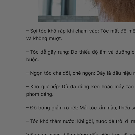
– Sợi tóc khô ráp khi chạm vào: Tóc mất độ mề
và không mượt.
– Tóc dễ gãy rụng: Do thiếu độ ẩm và dưỡng ch
buộc.
– Ngọn tóc chẻ đôi, chẻ ngọn: Đây là dấu hiệu 
– Khó giữ nếp: Dù đã dùng keo hoặc máy tạo 
phom dáng.
– Độ bóng giảm rõ rệt: Mái tóc xỉn màu, thiếu
– Tóc khó thấm nước: Khi gội, nước dễ trôi đi 
Việc sớm nhận diện những dấu hiệu trên sẽ g