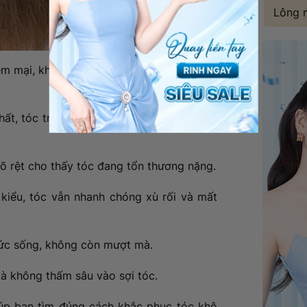
Lông 
m mại, khi vuốt tay cảm giác xơ cứng, rối
ất, tóc trở nên yếu, dễ gãy khi chải hoặc
rõ rệt cho thấy tóc đang tổn thương nặng.
kiểu, tóc vẫn nhanh chóng xù rối và mất
 sức sống, không còn mượt mà.
mà không thấm sâu vào sợi tóc.
iúp bạn tìm đúng cách khắc phục tóc khô