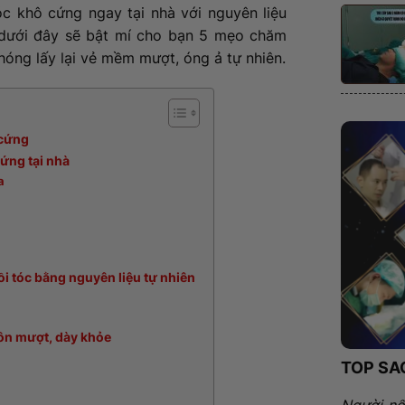
c khô cứng ngay tại nhà với nguyên liệu
t dưới đây sẽ bật mí cho bạn 5 mẹo chăm
hóng lấy lại vẻ mềm mượt, óng ả tự nhiên.
 cứng
cứng tại nhà
a
hồi tóc bằng nguyên liệu tự nhiên
uôn mượt, dày khỏe
TOP SA
Người nổ