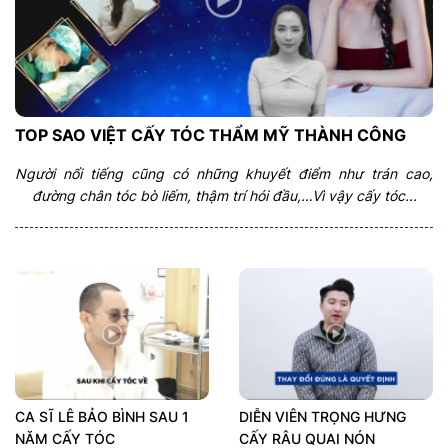
TOP SAO VIỆT CẤY TÓC THẨM MỸ THÀNH CÔNG
Người nổi tiếng cũng có những khuyết điểm như trán cao,
đường chân tóc bò liếm, thậm trí hói đầu,…Vì vậy cấy tóc...
CA SĨ LÊ BẢO BÌNH SAU 1
DIỄN VIÊN TRỌNG HƯNG
NĂM CẤY TÓC
CẤY RÂU QUAI NÓN