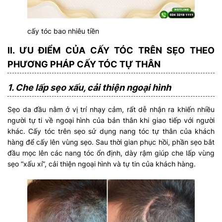
cấy tóc bao nhiêu tiền
II. ƯU ĐIỂM CỦA CẤY TÓC TRÊN SẸO THEO
PHƯƠNG PHÁP CẤY TÓC TỰ THÂN
1. Che lấp sẹo xấu, cải thiện ngoại hình
Sẹo da đầu nằm ở vị trí nhạy cảm, rất dễ nhận ra khiến nhiều
người tự ti về ngoại hình của bản thân khi giao tiếp với người
khác. Cấy tóc trên sẹo sử dụng nang tóc tự thân của khách
hàng để cấy lên vùng sẹo. Sau thời gian phục hồi, phần sẹo bắt
đầu mọc lên các nang tóc ổn định, dày rậm giúp che lấp vùng
sẹo “xấu xí”, cải thiện ngoại hình và tự tin của khách hàng.