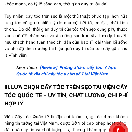
khỏe mạnh, có tỷ lệ sống cao, thời gian duy trì lâu dài.
Tuy nhiên, cấy tóc trên sẹo là một thủ thuật phức tạp, hơn nữa
rụng tóc cũng có nhiều lý do như nội tiết tố, cơ địa, chất kích
thích… Do đó, thời gian duy trì của tóc trên sẹo cũng phụ thuộc
vào chế độ chăm sóc và ăn uống sau khi cấy.Theo lý thuyết,
nếu khách hàng tuân theo chỉ dẫn của bác sĩ, cải thiện lối sống
và chế độ dinh dưỡng thì hiệu quả duy trì của tóc cấy gần như
là vĩnh viễn.
Xem thêm:
[Review] Phòng khám cấy tóc Y học
Quốc tế: địa chỉ cấy tóc uy tín số 1 tại Việt Nam
III. LỰA CHỌN CẤY TÓC TRÊN SẸO TẠI VIỆN CẤY
TÓC QUỐC TẾ – UY TÍN, CHẤT LƯỢNG, CHI PHÍ
HỢP LÝ
Viện Cấy tóc Quốc tế là địa chỉ khám rụng tóc được khách
hàng tin tưởng tại Việt Nam, được Sở Y tế cấp phép hoạt động,
đảm bảo uy tín và chất lượng. Tại Phòng khám quy tụ đội ngũ