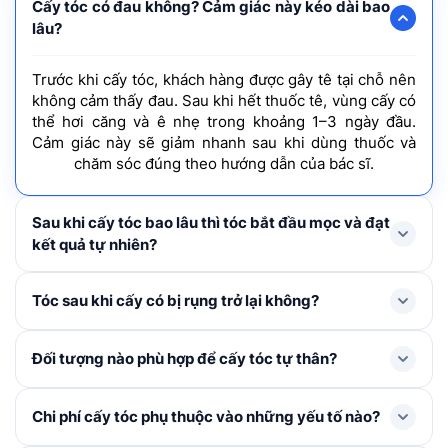
Cấy tóc có đau không? Cảm giác này kéo dài bao
lâu?
Trước khi cấy tóc, khách hàng được gây tê tại chỗ nên
không cảm thấy đau. Sau khi hết thuốc tê, vùng cấy có
thể hơi căng và ê nhẹ trong khoảng 1–3 ngày đầu.
Cảm giác này sẽ giảm nhanh sau khi dùng thuốc và
chăm sóc đúng theo hướng dẫn của bác sĩ.
Sau khi cấy tóc bao lâu thì tóc bắt đầu mọc và đạt
kết quả tự nhiên?
Tóc mới thường rụng shock loss trong 1-3 tháng đầu
Tóc sau khi cấy có bị rụng trở lại không?
và bắt đầu mọc lại ở tháng thứ 4, cải thiện rõ rệt từ
tháng thứ 6–9 và đạt mật độ tối ưu nhất sau khoảng 1
Trong 1 – 3 tháng đầu, tóc cấy có thể rụng thay thân
Đối tượng nào phù hợp để cấy tóc tự thân?
năm.
để mọc lên tóc mới. Đây là hiện tượng bình thường,
không đáng lo ngại. Khi nang tóc đã ổn định, tóc mới
Cấy tóc tự thân được chỉ định cho người bị hói đầu, tóc
Chi phí cấy tóc phụ thuộc vào những yếu tố nào?
sẽ sinh trưởng và phát triển như tóc tự nhiên không bị
thưa mỏng ở khu vực nhất định, nang tóc đã tiêu biến,
rụng trở lại nếu được chăm sóc đúng cách.