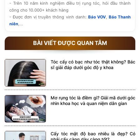
- Trên 10 năm kinh nghiệm điều trị rụng tóc, hói đầu thành
công cho 10.000+ khách hàng
- Được đơn vị truyền thông vinh danh:
Báo VOV
,
Báo Thanh
niên
,...
BÀI VIẾT ĐƯỢC QUAN TÂM
Tóc cấy có bạc như tóc thật không? Bác
sĩ giải đáp dưới góc độ y khoa
Mơ rụng tóc là điềm gì? Giải mã dưới góc
nhìn khoa học và quan niệm dân gian
Cấy tóc mật độ bao nhiêu là đẹp? Có
phải cấy càng dày càng tốt?