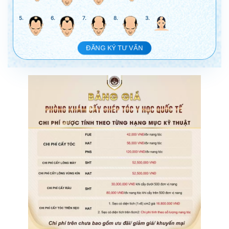
5.
6.
7.
8.
3.
ĐĂNG KÝ TƯ VẤN