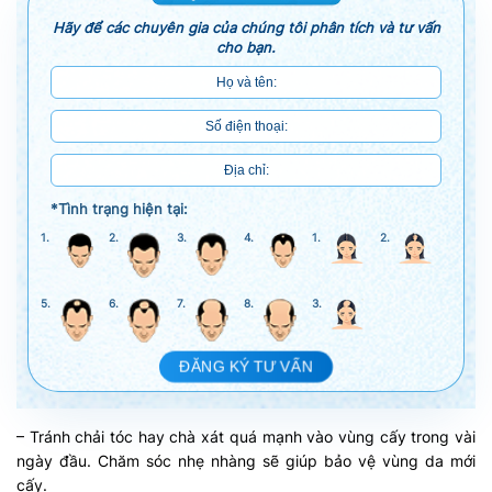
Hãy để các chuyên gia của chúng tôi phân tích và tư vấn
cho bạn.
*Tình trạng hiện tại:
1.
2.
3.
4.
1.
2.
5.
6.
7.
8.
3.
ĐĂNG KÝ TƯ VẤN
– Tránh chải tóc hay chà xát quá mạnh vào vùng cấy trong vài
ngày đầu. Chăm sóc nhẹ nhàng sẽ giúp bảo vệ vùng da mới
cấy.