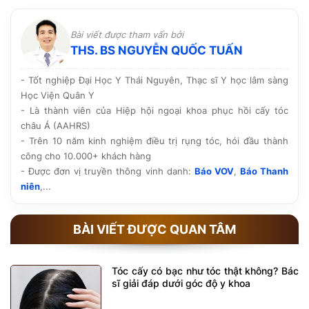
Bài viết được tham vấn bởi
THS. BS NGUYỄN QUỐC TUẤN
- Tốt nghiệp Đại Học Y Thái Nguyên, Thạc sĩ Y học lâm sàng
Học Viện Quân Y
- Là thành viên của Hiệp hội ngoại khoa phục hồi cấy tóc
châu Á (AAHRS)
- Trên 10 năm kinh nghiệm điều trị rụng tóc, hói đầu thành
công cho 10.000+ khách hàng
- Được đơn vị truyền thông vinh danh:
Báo VOV
,
Báo Thanh
niên
,...
BÀI VIẾT ĐƯỢC QUAN TÂM
Tóc cấy có bạc như tóc thật không? Bác
sĩ giải đáp dưới góc độ y khoa