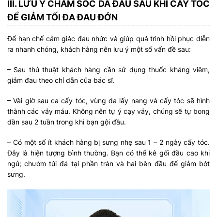
III. LƯU Ý CHĂM SÓC DA ĐẦU SAU KHI CẤY TÓC
ĐỂ GIẢM TỐI ĐA ĐAU ĐỚN
Để hạn chế cảm giác đau nhức và giúp quá trình hồi phục diễn
ra nhanh chóng, khách hàng nên lưu ý một số vấn đề sau:
– Sau thủ thuật khách hàng cần sử dụng thuốc kháng viêm,
giảm đau theo chỉ dẫn của bác sĩ.
– Vài giờ sau ca cấy tóc, vùng da lấy nang và cấy tóc sẽ hình
thành các vảy máu. Không nên tự ý cạy vảy, chúng sẽ tự bong
dần sau 2 tuần trong khi bạn gội đầu.
– Có một số ít khách hàng bị sưng nhẹ sau 1 – 2 ngày cấy tóc.
Đây là hiện tượng bình thường. Bạn có thể kê gối đầu cao khi
ngủ; chườm túi đá tại phần trán và hai bên đầu để giảm bớt
sưng.