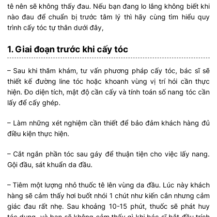
tê nên sẽ không thấy đau. Nếu bạn đang lo lắng không biết khi
nào đau để chuẩn bị trước tâm lý thì hãy cùng tìm hiểu quy
trình cấy tóc tự thân dưới đây,
1. Giai đoạn trước khi cấy tóc
– Sau khi thăm khám, tư vấn phương pháp cấy tóc, bác sĩ sẽ
thiết kế đường line tóc hoặc khoanh vùng vị trí hói cần thực
hiện. Đo diện tích, mật độ cần cấy và tính toán số nang tóc cần
lấy để cấy ghép.
– Làm những xét nghiệm cần thiết để bảo đảm khách hàng đủ
điều kiện thực hiện.
– Cắt ngắn phần tóc sau gáy để thuận tiện cho việc lấy nang.
Gội đầu, sát khuẩn da đầu.
– Tiêm một lượng nhỏ thuốc tê lên vùng da đầu. Lúc này khách
hàng sẽ cảm thấy hơi buốt nhói 1 chút như kiến cắn nhưng cảm
giác đau rất nhẹ. Sau khoảng 10-15 phút, thuốc sẽ phát huy
tác dụng, và bạn sẽ không cảm thấy gì khi bác sĩ bắt đầu trích