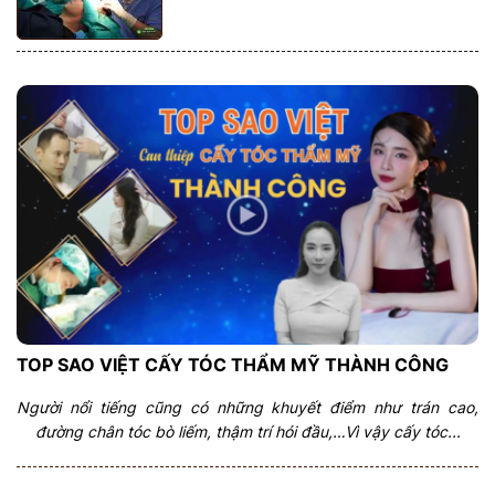
TOP SAO VIỆT CẤY TÓC THẨM MỸ THÀNH CÔNG
Người nổi tiếng cũng có những khuyết điểm như trán cao,
đường chân tóc bò liếm, thậm trí hói đầu,…Vì vậy cấy tóc...