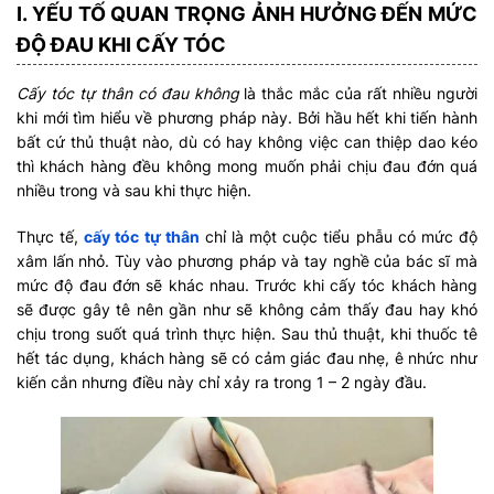
I. YẾU TỐ QUAN TRỌNG ẢNH HƯỞNG ĐẾN MỨC
ĐỘ ĐAU KHI CẤY TÓC
Cấy tóc tự thân có đau không
là thắc mắc của rất nhiều người
khi mới tìm hiểu về phương pháp này. Bởi hầu hết khi tiến hành
bất cứ thủ thuật nào, dù có hay không việc can thiệp dao kéo
thì khách hàng đều không mong muốn phải chịu đau đớn quá
nhiều trong và sau khi thực hiện.
Thực tế,
cấy tóc tự thân
chỉ là một cuộc tiểu phẫu có mức độ
xâm lấn nhỏ. Tùy vào phương pháp và tay nghề của bác sĩ mà
mức độ đau đớn sẽ khác nhau. Trước khi cấy tóc khách hàng
sẽ được gây tê nên gần như sẽ không cảm thấy đau hay khó
chịu trong suốt quá trình thực hiện. Sau thủ thuật, khi thuốc tê
hết tác dụng, khách hàng sẽ có cảm giác đau nhẹ, ê nhức như
kiến cắn nhưng điều này chỉ xảy ra trong 1 – 2 ngày đầu.