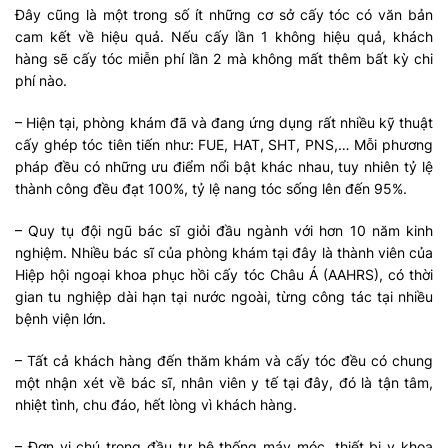
Đây cũng là một trong số ít những cơ sở cấy tóc có văn bản
cam kết về hiệu quả. Nếu cấy lần 1 không hiệu quả, khách
hàng sẽ cấy tóc miễn phí lần 2 mà không mất thêm bất kỳ chi
phí nào.
– Hiện tại, phòng khám đã và đang ứng dụng rất nhiều kỹ thuật
cấy ghép tóc tiên tiến như: FUE, HAT, SHT, PNS,… Mỗi phương
pháp đều có những ưu điểm nổi bật khác nhau, tuy nhiên tỷ lệ
thành công đều đạt 100%, tỷ lệ nang tóc sống lên đến 95%.
– Quy tụ đội ngũ bác sĩ giỏi đầu ngành với hơn 10 năm kinh
nghiệm. Nhiều bác sĩ của phòng khám tại đây là thành viên của
Hiệp hội ngoại khoa phục hồi cấy tóc Châu Á (AAHRS), có thời
gian tu nghiệp dài hạn tại nước ngoài, từng công tác tại nhiều
bệnh viện lớn.
– Tất cả khách hàng đến thăm khám và cấy tóc đều có chung
một nhận xét về bác sĩ, nhân viên y tế tại đây, đó là tận tâm,
nhiệt tình, chu đáo, hết lòng vì khách hàng.
– Đơn vị chú trọng đầu tư hệ thống máy móc, thiết bị y khoa