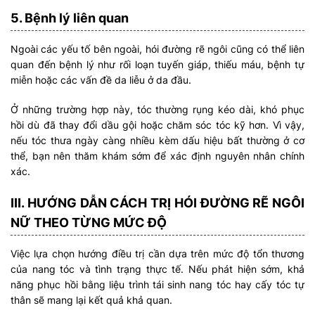
5. Bệnh lý liên quan
Ngoài các yếu tố bên ngoài, hói đường rẽ ngôi cũng có thể liên
quan đến bệnh lý như rối loạn tuyến giáp, thiếu máu, bệnh tự
miễn hoặc các vấn đề da liễu ở da đầu.
Ở những trường hợp này, tóc thường rụng kéo dài, khó phục
hồi dù đã thay đổi dầu gội hoặc chăm sóc tóc kỹ hơn. Vì vậy,
nếu tóc thưa ngày càng nhiều kèm dấu hiệu bất thường ở cơ
thể, bạn nên thăm khám sớm để xác định nguyên nhân chính
xác.
III. HƯỚNG DẪN CÁCH TRỊ HÓI ĐƯỜNG RẼ NGÔI
NỮ THEO TỪNG MỨC ĐỘ
Việc lựa chọn hướng điều trị cần dựa trên mức độ tổn thương
của nang tóc và tình trạng thực tế. Nếu phát hiện sớm, khả
năng phục hồi bằng liệu trình tái sinh nang tóc hay cấy tóc tự
thân sẽ mang lại kết quả khả quan.