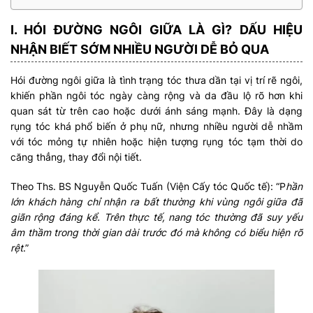
I. HÓI ĐƯỜNG NGÔI GIỮA LÀ GÌ? DẤU HIỆU
NHẬN BIẾT SỚM NHIỀU NGƯỜI DỄ BỎ QUA
Hói đường ngôi giữa là tình trạng tóc thưa dần tại vị trí rẽ ngôi,
khiến phần ngôi tóc ngày càng rộng và da đầu lộ rõ hơn khi
quan sát từ trên cao hoặc dưới ánh sáng mạnh. Đây là dạng
rụng tóc khá phổ biến ở phụ nữ, nhưng nhiều người dễ nhầm
với tóc mỏng tự nhiên hoặc hiện tượng rụng tóc tạm thời do
căng thẳng, thay đổi nội tiết.
Theo Ths. BS Nguyễn Quốc Tuấn (Viện Cấy tóc Quốc tế): “P
hần
lớn khách hàng chỉ nhận ra bất thường khi vùng ngôi giữa đã
giãn rộng đáng kể. Trên thực tế, nang tóc thường đã suy yếu
âm thầm trong thời gian dài trước đó mà không có biểu hiện rõ
rệt
.”