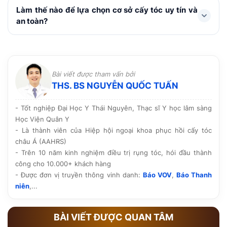
khoảng 1 tuần. Không gãi hay chà xát vùng cấy, hạn
Với các kỹ thuật hiện đại như FUE, HAT hay cấy sợi dài
Làm thế nào để lựa chọn cơ sở cấy tóc uy tín và
chế vận động mạnh, bơi lội, xông hơi, rượu bia và
PNS, vùng hiến nang và cấy tóc chỉ tạo những vi điểm
an toàn?
thuốc lá. Chú ý dùng thuốc theo chỉ định, chăm sóc và
rất nhỏ, lành nhanh và không để lại sẹo. Do sử dụng
tái khám đúng lịch.
chính nang tóc của cơ thể nên không đào thải hay ảnh
Nên lựa chọn cơ sở được Sở y tế cấp phép hoạt động,
hưởng đến sức khỏe.
có bác sĩ chuyên môn trực tiếp thăm khám và thực
hiện, quy trình vô khuẩn rõ ràng cùng công nghệ tiên
Bài viết được tham vấn bởi
tiến. Ngoài ra, hãy tham khảo hình ảnh thực tế, phản
THS. BS NGUYỄN QUỐC TUẤN
hồi của khách hàng và chính sách bảo hành, chăm sóc
hậu phẫu trước khi quyết định.
- Tốt nghiệp Đại Học Y Thái Nguyên, Thạc sĩ Y học lâm sàng
Học Viện Quân Y
- Là thành viên của Hiệp hội ngoại khoa phục hồi cấy tóc
châu Á (AAHRS)
- Trên 10 năm kinh nghiệm điều trị rụng tóc, hói đầu thành
công cho 10.000+ khách hàng
- Được đơn vị truyền thông vinh danh:
Báo VOV
,
Báo Thanh
niên
,...
BÀI VIẾT ĐƯỢC QUAN TÂM