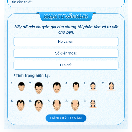
tin cần thiết!
Hãy để các chuyên gia của chúng tôi phân tích và tư vấn
cho bạn.
*Tình trạng hiện tại:
1.
2.
3.
4.
1.
2.
5.
6.
7.
8.
3.
ĐĂNG KÝ TƯ VẤN