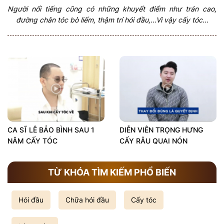
Người nổi tiếng cũng có những khuyết điểm như trán cao,
đường chân tóc bò liếm, thậm trí hói đầu,…Vì vậy cấy tóc...
CA SĨ LÊ BẢO BÌNH SAU 1
DIỄN VIÊN TRỌNG HƯNG
NĂM CẤY TÓC
CẤY RÂU QUAI NÓN
TỪ KHÓA TÌM KIẾM PHỔ BIẾN
Hói đầu
Chữa hói đầu
Cấy tóc