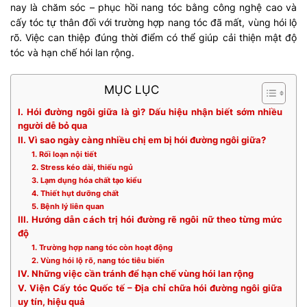
nay là chăm sóc – phục hồi nang tóc bằng công nghệ cao và
cấy tóc tự thân đối với trường hợp nang tóc đã mất, vùng hói lộ
rõ. Việc can thiệp đúng thời điểm có thể giúp cải thiện mật độ
tóc và hạn chế hói lan rộng.
MỤC LỤC
I. Hói đường ngôi giữa là gì? Dấu hiệu nhận biết sớm nhiều
người dễ bỏ qua
II. Vì sao ngày càng nhiều chị em bị hói đường ngôi giữa?
1. Rối loạn nội tiết
2. Stress kéo dài, thiếu ngủ
3. Lạm dụng hóa chất tạo kiểu
4. Thiết hụt dưỡng chất
5. Bệnh lý liên quan
III. Hướng dẫn cách trị hói đường rẽ ngôi nữ theo từng mức
độ
1. Trường hợp nang tóc còn hoạt động
2. Vùng hói lộ rõ, nang tóc tiêu biến
IV. Những việc cần tránh để hạn chế vùng hói lan rộng
V. Viện Cấy tóc Quốc tế – Địa chỉ chữa hói đường ngôi giữa
uy tín, hiệu quả