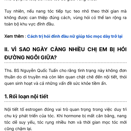
Tuy nhiên, nếu nang tóc tiếp tục teo nhỏ theo thời gian mà
không được can thiệp đúng cách, vùng hói có thể lan rộng ra
toàn bộ khu vực đỉnh đầu.
Xem thêm
:
Cách trị hói đỉnh đầu nữ giúp tóc mọc dày trở lại
II. VÌ SAO NGÀY CÀNG NHIỀU CHỊ EM BỊ HÓI
ĐƯỜNG NGÔI GIỮA?
Ths. BS Nguyễn Quốc Tuấn cho rằng tình trạng này không đơn
thuần do di truyền mà còn liên quan chặt chẽ đến nội tiết, thói
quen sinh hoạt và cả những vấn đề sức khỏe tiềm ẩn.
1. Rối loạn nội tiết
Nội tiết tố estrogen đóng vai trò quan trọng trong việc duy trì
chu kỳ phát triển của tóc. Khi hormone bị mất cân bằng, nang
tóc dễ suy yếu, tóc rụng nhiều hơn và thời gian mọc tóc mới
cũng chậm lại.