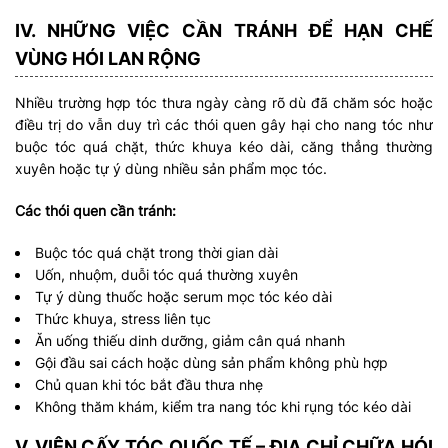
IV. NHỮNG VIỆC CẦN TRÁNH ĐỂ HẠN CHẾ
VÙNG HÓI LAN RỘNG
Nhiều trường hợp tóc thưa ngày càng rõ dù đã chăm sóc hoặc
điều trị do vẫn duy trì các thói quen gây hại cho nang tóc như
buộc tóc quá chặt, thức khuya kéo dài, căng thẳng thường
xuyên hoặc tự ý dùng nhiều sản phẩm mọc tóc.
Các thói quen cần tránh:
Buộc tóc quá chặt trong thời gian dài
Uốn, nhuộm, duỗi tóc quá thường xuyên
Tự ý dùng thuốc hoặc serum mọc tóc kéo dài
Thức khuya, stress liên tục
Ăn uống thiếu dinh dưỡng, giảm cân quá nhanh
Gội đầu sai cách hoặc dùng sản phẩm không phù hợp
Chủ quan khi tóc bắt đầu thưa nhẹ
Không thăm khám, kiểm tra nang tóc khi rụng tóc kéo dài
V. VIỆN CẤY TÓC QUỐC TẾ – ĐỊA CHỈ CHỮA HÓI