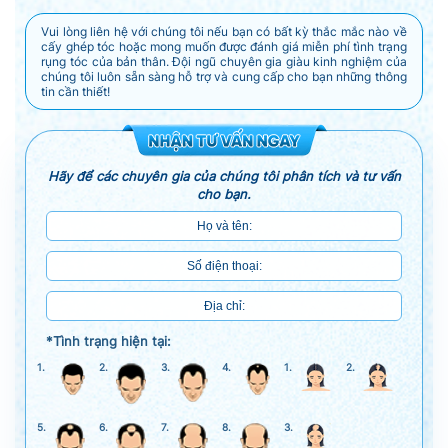
Vui lòng liên hệ với chúng tôi nếu bạn có bất kỳ thắc mắc nào về
cấy ghép tóc hoặc mong muốn được đánh giá miễn phí tình trạng
rụng tóc của bản thân. Đội ngũ chuyên gia giàu kinh nghiệm của
chúng tôi luôn sẵn sàng hỗ trợ và cung cấp cho bạn những thông
tin cần thiết!
Hãy để các chuyên gia của chúng tôi phân tích và tư vấn
cho bạn.
*Tình trạng hiện tại:
1.
2.
3.
4.
1.
2.
5.
6.
7.
8.
3.