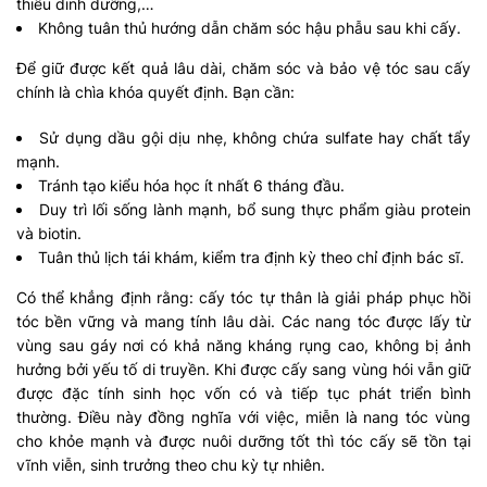
thiếu dinh dưỡng,…
Không tuân thủ hướng dẫn chăm sóc hậu phẫu sau khi cấy.
Để giữ được kết quả lâu dài, chăm sóc và bảo vệ tóc sau cấy
chính là chìa khóa quyết định. Bạn cần:
Sử dụng dầu gội dịu nhẹ, không chứa sulfate hay chất tẩy
mạnh.
Tránh tạo kiểu hóa học ít nhất 6 tháng đầu.
Duy trì lối sống lành mạnh, bổ sung thực phẩm giàu protein
và biotin.
Tuân thủ lịch tái khám, kiểm tra định kỳ theo chỉ định bác sĩ.
Có thể khẳng định rằng: cấy tóc tự thân là giải pháp phục hồi
tóc bền vững và mang tính lâu dài. Các nang tóc được lấy từ
vùng sau gáy nơi có khả năng kháng rụng cao, không bị ảnh
hưởng bởi yếu tố di truyền. Khi được cấy sang vùng hói vẫn giữ
được đặc tính sinh học vốn có và tiếp tục phát triển bình
thường. Điều này đồng nghĩa với việc, miễn là nang tóc vùng
cho khỏe mạnh và được nuôi dưỡng tốt thì tóc cấy sẽ tồn tại
vĩnh viễn, sinh trưởng theo chu kỳ tự nhiên.