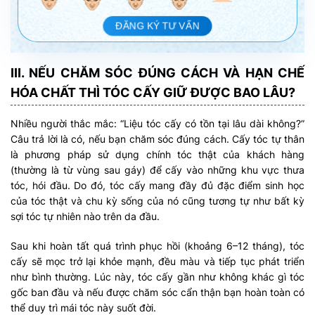
ĐĂNG KÝ TƯ VẤN
III. NẾU CHĂM SÓC ĐÚNG CÁCH VÀ HẠN CHẾ
HÓA CHẤT THÌ TÓC CẤY GIỮ ĐƯỢC BAO LÂU?
Nhiều người thắc mắc: “Liệu tóc cấy có tồn tại lâu dài không?”
Câu trả lời là có, nếu bạn chăm sóc đúng cách. Cấy tóc tự thân
là phương pháp sử dụng chính tóc thật của khách hàng
(thường là từ vùng sau gáy) để cấy vào những khu vực thưa
tóc, hói đầu. Do đó, tóc cấy mang đầy đủ đặc điểm sinh học
của tóc thật và chu kỳ sống của nó cũng tương tự như bất kỳ
sợi tóc tự nhiên nào trên da đầu.
Sau khi hoàn tất quá trình phục hồi (khoảng 6–12 tháng), tóc
cấy sẽ mọc trở lại khỏe mạnh, đều màu và tiếp tục phát triển
như bình thường. Lúc này, tóc cấy gần như không khác gì tóc
gốc ban đầu và nếu được chăm sóc cẩn thận bạn hoàn toàn có
thể duy trì mái tóc này suốt đời.