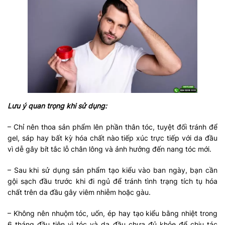
Lưu ý quan trọng khi sử dụng:
– Chỉ nên thoa sản phẩm lên phần thân tóc, tuyệt đối tránh để
gel, sáp hay bất kỳ hóa chất nào tiếp xúc trực tiếp với da đầu
vì dễ gây bít tắc lỗ chân lông và ảnh hưởng đến nang tóc mới.
– Sau khi sử dụng sản phẩm tạo kiểu vào ban ngày, bạn cần
gội sạch đầu trước khi đi ngủ để tránh tình trạng tích tụ hóa
chất trên da đầu gây viêm nhiễm hoặc gàu.
– Không nên nhuộm tóc, uốn, ép hay tạo kiểu bằng nhiệt trong
6 tháng đầu tiên vì tóc và da đầu chưa đủ khỏe để chịu tác