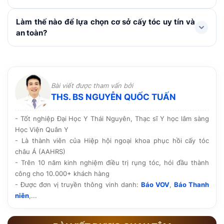
hoặc ảnh hưởng đến quá trình lành thương trong
khoảng 1 tuần. Không gãi hay chà xát vùng cấy, hạn
Với các kỹ thuật hiện đại như FUE, HAT hay cấy sợi dài
Làm thế nào để lựa chọn cơ sở cấy tóc uy tín và
chế vận động mạnh, bơi lội, xông hơi, rượu bia và
PNS, vùng hiến nang và cấy tóc chỉ tạo những vi điểm
an toàn?
thuốc lá. Chú ý dùng thuốc theo chỉ định, chăm sóc và
rất nhỏ, lành nhanh và không để lại sẹo. Do sử dụng
tái khám đúng lịch.
chính nang tóc của cơ thể nên không đào thải hay ảnh
Nên lựa chọn cơ sở được Sở y tế cấp phép hoạt động,
hưởng đến sức khỏe.
có bác sĩ chuyên môn trực tiếp thăm khám và thực
hiện, quy trình vô khuẩn rõ ràng cùng công nghệ tiên
Bài viết được tham vấn bởi
tiến. Ngoài ra, hãy tham khảo hình ảnh thực tế, phản
THS. BS NGUYỄN QUỐC TUẤN
hồi của khách hàng và chính sách bảo hành, chăm sóc
hậu phẫu trước khi quyết định.
- Tốt nghiệp Đại Học Y Thái Nguyên, Thạc sĩ Y học lâm sàng
Học Viện Quân Y
- Là thành viên của Hiệp hội ngoại khoa phục hồi cấy tóc
châu Á (AAHRS)
- Trên 10 năm kinh nghiệm điều trị rụng tóc, hói đầu thành
công cho 10.000+ khách hàng
- Được đơn vị truyền thông vinh danh:
Báo VOV
,
Báo Thanh
niên
,...