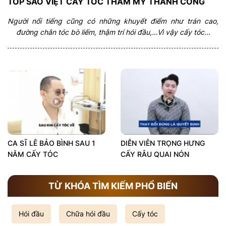
TOP SAO VIỆT CẤY TÓC THẨM MỸ THÀNH CÔNG
Người nổi tiếng cũng có những khuyết điểm như trán cao,
đường chân tóc bò liếm, thậm trí hói đầu,…Vì vậy cấy tóc...
CA SĨ LÊ BẢO BÌNH SAU 1
DIỄN VIÊN TRỌNG HƯNG
NĂM CẤY TÓC
CẤY RÂU QUAI NÓN
TỪ KHÓA TÌM KIẾM PHỔ BIẾN
Hói đầu
Chữa hói đầu
Cấy tóc