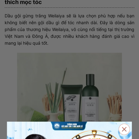
thích mọc tóc
Dầu gội gừng trắng Weilaiya sẽ là lựa chọn phù hợp nếu bạn
không biết nên gội dầu gì để tóc nhanh dài. Đây là dòng sản
phẩm của thương hiệu Weilaiya, vô cùng nổi tiếng tại thị trường
Việt Nam và Đông Á, được nhiều khách hàng đánh giá cao vì
mang lại hiệu quả tốt.