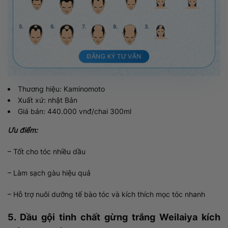
5.
6.
7.
8.
3.
ĐĂNG KÝ TƯ VẤN
Thương hiệu: Kaminomoto
Xuất xứ: nhật Bản
Giá bán: 440.000 vnđ/chai 300ml
Ưu điểm:
– Tốt cho tóc nhiều dầu
– Làm sạch gàu hiệu quả
– Hỗ trợ nuôi dưỡng tế bào tóc và kích thích mọc tóc nhanh
5. Dầu gội tinh chất gừng trắng Weilaiya kích