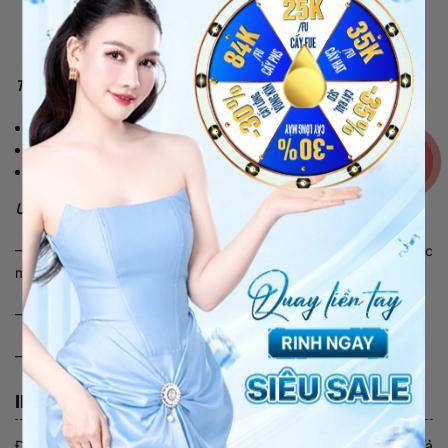
Thông tin chi tiết:
Thương hiệu: Weilaiya
Xuất xứ: Hong Kong
Giá bán niêm yết: 350.000 vnđ/chai 400ml
Ưu điểm:
– Chứa chiết xuất gừng trắng thiên nhiên giúp nuôi dưỡng tóc
mềm mịn và chắc khỏe.
– Phù hợp với nhiều loại da dầu
– Không chứa hương liệu và silicone
III. MỘT VÀI LƯU Ý CỦA CHUYÊN GIA
Để sử dụng sản phẩm một cách hiệu quả và mang lại hiệu quả