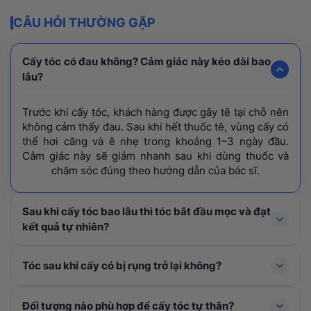
CÂU HỎI THƯỜNG GẶP
Cấy tóc có đau không? Cảm giác này kéo dài bao
lâu?
Trước khi cấy tóc, khách hàng được gây tê tại chỗ nên
không cảm thấy đau. Sau khi hết thuốc tê, vùng cấy có
thể hơi căng và ê nhẹ trong khoảng 1–3 ngày đầu.
Cảm giác này sẽ giảm nhanh sau khi dùng thuốc và
chăm sóc đúng theo hướng dẫn của bác sĩ.
Sau khi cấy tóc bao lâu thì tóc bắt đầu mọc và đạt
kết quả tự nhiên?
Tóc mới thường rụng shock loss trong 1-3 tháng đầu
Tóc sau khi cấy có bị rụng trở lại không?
và bắt đầu mọc lại ở tháng thứ 4, cải thiện rõ rệt từ
tháng thứ 6–9 và đạt mật độ tối ưu nhất sau khoảng 1
Trong 1 – 3 tháng đầu, tóc cấy có thể rụng thay thân
Đối tượng nào phù hợp để cấy tóc tự thân?
năm.