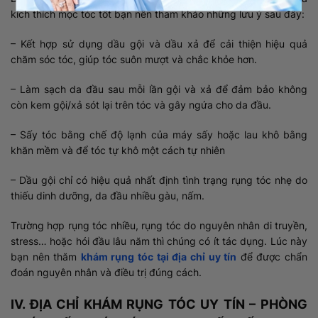
kích thích mọc tóc tốt bạn nên tham khảo những lưu ý sau đây:
– Kết hợp sử dụng dầu gội và dầu xả để cải thiện hiệu quả
chăm sóc tóc, giúp tóc suôn mượt và chắc khỏe hơn.
– Làm sạch da đầu sau mỗi lần gội và xả để đảm bảo không
còn kem gội/xả sót lại trên tóc và gây ngứa cho da đầu.
– Sấy tóc bằng chế độ lạnh của máy sấy hoặc lau khô bằng
khăn mềm và để tóc tự khô một cách tự nhiên
– Dầu gội chỉ có hiệu quả nhất định tình trạng rụng tóc nhẹ do
thiếu dinh dưỡng, da đầu nhiều gàu, nấm.
Trường hợp rụng tóc nhiều, rụng tóc do nguyên nhân di truyền,
stress… hoặc hói đầu lâu năm thì chúng có ít tác dụng. Lúc này
bạn nên thăm
khám rụng tóc tại địa chỉ uy tín
để được chẩn
đoán nguyên nhân và điều trị đúng cách.
IV. ĐỊA CHỈ KHÁM RỤNG TÓC UY TÍN – PHÒNG