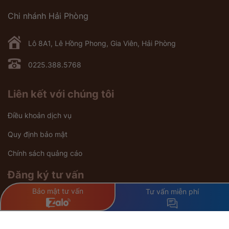
Chi nhánh Hải Phòng
Lô 8A1, Lê Hồng Phong, Gia Viên, Hải Phòng
0225.388.5768
Liên kết với chúng tôi
Điều khoản dịch vụ
Quy định bảo mật
Chính sách quảng cáo
Đăng ký tư vấn
Bảo mật tư vấn
Tư vấn miễn phí