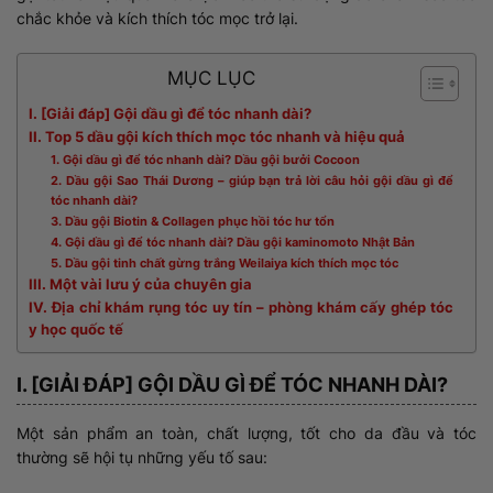
chắc khỏe và kích thích tóc mọc trở lại.
MỤC LỤC
I. [Giải đáp] Gội dầu gì để tóc nhanh dài?
II. Top 5 dầu gội kích thích mọc tóc nhanh và hiệu quả
1. Gội dầu gì để tóc nhanh dài? Dầu gội bưởi Cocoon
2. Dầu gội Sao Thái Dương – giúp bạn trả lời câu hỏi gội dầu gì để
tóc nhanh dài?
3. Dầu gội Biotin & Collagen phục hồi tóc hư tổn
4. Gội dầu gì để tóc nhanh dài? Dầu gội kaminomoto Nhật Bản
5. Dầu gội tinh chất gừng trắng Weilaiya kích thích mọc tóc
III. Một vài lưu ý của chuyên gia
IV. Địa chỉ khám rụng tóc uy tín – phòng khám cấy ghép tóc
y học quốc tế
I. [GIẢI ĐÁP] GỘI DẦU GÌ ĐỂ TÓC NHANH DÀI?
Một sản phẩm an toàn, chất lượng, tốt cho da đầu và tóc
thường sẽ hội tụ những yếu tố sau: