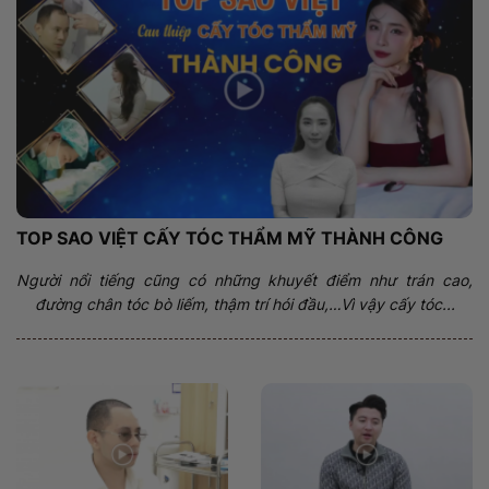
TOP SAO VIỆT CẤY TÓC THẨM MỸ THÀNH CÔNG
Người nổi tiếng cũng có những khuyết điểm như trán cao,
đường chân tóc bò liếm, thậm trí hói đầu,…Vì vậy cấy tóc...