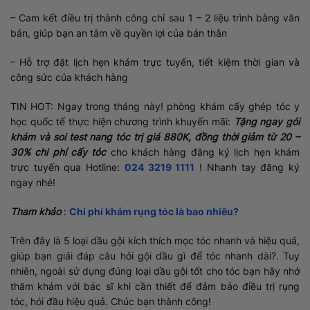
– Cam kết điều trị thành công chỉ sau 1 – 2 liệu trình bằng văn
bản, giúp bạn an tâm về quyền lợi của bản thân
– Hỗ trợ đặt lịch hẹn khám trực tuyến, tiết kiệm thời gian và
công sức của khách hàng
TIN HOT: Ngay trong tháng này! phòng khám cấy ghép tóc y
học quốc tế thực hiện chương trình khuyến mãi:
Tặng ngay gói
khám và soi test nang tóc trị giá 880K, đồng thời giảm từ 20 –
30% chi phí cấy tóc
cho khách hàng đăng ký lịch hẹn khám
trực tuyến qua Hotline:
024 3219 1111
! Nhanh tay đăng ký
ngay nhé!
Tham khảo
:
Chi phí khám rụng tóc là bao nhiêu?
Trên đây là 5 loại dầu gội kích thích mọc tóc nhanh và hiệu quả,
giúp bạn giải đáp câu hỏi gội dầu gì để tóc nhanh dài?. Tuy
nhiên, ngoài sử dụng đúng loại dầu gội tốt cho tóc bạn hãy nhớ
thăm khám với bác sĩ khi cần thiết để đảm bảo điều trị rụng
tóc, hói đầu hiệu quả. Chúc bạn thành công!