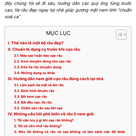
đây chúng tôi sẽ đi sâu, hướng dẫn các quý ông từng bước
cạo, tỉa râu đẹp ngay tại nhà giúp gương mặt nam tính “chuẩn
soái ca”
MỤC LỤC
I. Thế nào là một bộ râu đẹp?
II. Chuẩn bị dụng cụ trước khi cạo râu
2.1. Máy cạo hoặc dao cạo râu
2.2. Kem chuyên dùng cho cạo râu
2.3. Kéo tỉa râu chuyên dụng
2.4. Những dụng cụ khác
III. Hướng dẫn nam giới cạo râu đúng cách tại nhà
3.1. Làm sạch da mặt và ấm râu
3.2. Định hình khuôn râu
3.3. Bôi kem cạo râu
3.4. Bắt đầu cạo, tỉa râu
3.5. Chăm sóc râu sau khi cạo
IV. Những câu hỏi phổ biến về râu ở nam giới
1. Tôi cần lưu ý gì khi cạo râu không?
2. Tôi có nên nhổ râu không?
3. Nếu tôi không có râu có sao không và làm cách nào để khắc