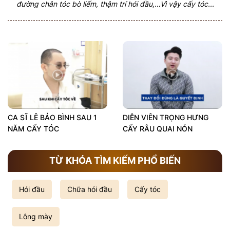
đường chân tóc bò liếm, thậm trí hói đầu,…Vì vậy cấy tóc...
CA SĨ LÊ BẢO BÌNH SAU 1
DIỄN VIÊN TRỌNG HƯNG
NĂM CẤY TÓC
CẤY RÂU QUAI NÓN
TỪ KHÓA TÌM KIẾM PHỔ BIẾN
Hói đầu
Chữa hói đầu
Cấy tóc
Lông mày