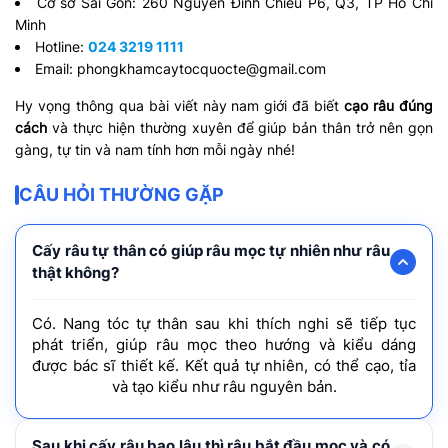
Cơ sở Sài Gòn: 260 Nguyễn Đình Chiểu P6, Q3, TP Hồ Chí
Minh
Hotline:
024 3219 1111
Email:
phongkhamcaytocquocte@gmail.com
Hy vọng thông qua bài viết này nam giới đã biết
cạo râu đúng
cách
và thực hiện thường xuyên để giúp bản thân trở nên gọn
gàng, tự tin và nam tính hơn mỗi ngày nhé!
CÂU HỎI THƯỜNG GẶP
Cấy râu tự thân có giúp râu mọc tự nhiên như râu
thật không?
Có. Nang tóc tự thân sau khi thích nghi sẽ tiếp tục
phát triển, giúp râu mọc theo hướng và kiểu dáng
được bác sĩ thiết kế. Kết quả tự nhiên, có thể cạo, tỉa
và tạo kiểu như râu nguyên bản.
Sau khi cấy râu bao lâu thì râu bắt đầu mọc và có