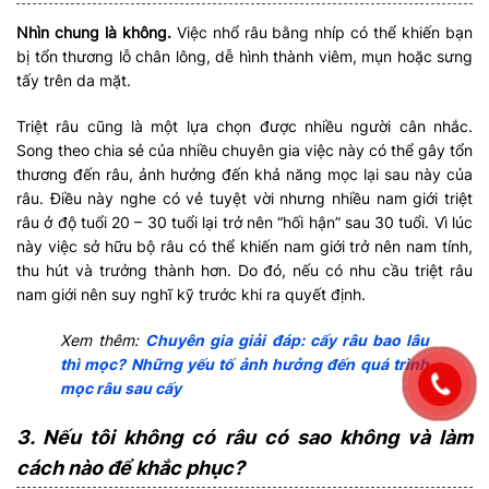
Nhìn chung là không.
Việc nhổ râu bằng nhíp có thể khiến bạn
bị tổn thương lỗ chân lông, dễ hình thành viêm, mụn hoặc sưng
tấy trên da mặt.
Triệt râu cũng là một lựa chọn được nhiều người cân nhắc.
Song theo chia sẻ của nhiều chuyên gia việc này có thể gây tổn
thương đến râu, ảnh hưởng đến khả năng mọc lại sau này của
râu. Điều này nghe có vẻ tuyệt vời nhưng nhiều nam giới triệt
râu ở độ tuổi 20 – 30 tuổi lại trở nên “hối hận” sau 30 tuổi. Vì lúc
này việc sở hữu bộ râu có thể khiến nam giới trở nên nam tính,
thu hút và trưởng thành hơn. Do đó, nếu có nhu cầu triệt râu
nam giới nên suy nghĩ kỹ trước khi ra quyết định.
Xem thêm:
Chuyên gia giải đáp: cấy râu bao lâu
thì mọc? Những yếu tố ảnh hưởng đến quá trình
mọc râu sau cấy
3. Nếu tôi không có râu có sao không và làm
cách nào để khắc phục?