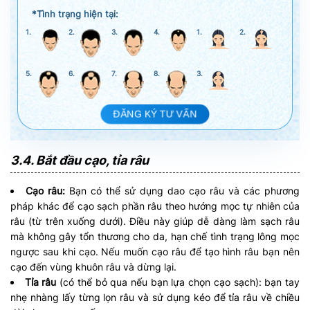
*Tình trạng hiện tại:
1.
2.
3.
4.
1.
2.
5.
6.
7.
8.
3.
ĐĂNG KÝ TƯ VẤN
3.4. Bắt đầu cạo, tỉa râu
Cạo râu:
Bạn có thể sử dụng dao cạo râu và các phương
pháp khác để cạo sạch phần râu theo hướng mọc tự nhiên của
râu (từ trên xuống dưới). Điều này giúp dễ dàng làm sạch râu
mà không gây tổn thương cho da, hạn chế tình trạng lông mọc
ngược sau khi cạo. Nếu muốn cạo râu để tạo hình râu bạn nên
cạo đến vùng khuôn râu và dừng lại.
Tỉa râu
(có thể bỏ qua nếu bạn lựa chọn cạo sạch): bạn tay
nhẹ nhàng lấy từng lọn râu và sử dụng kéo để tỉa râu về chiều