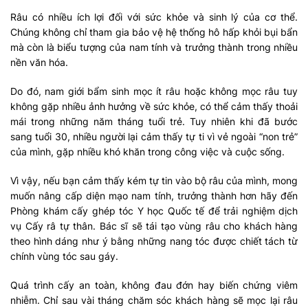
Râu có nhiều ích lợi đối với sức khỏe và sinh lý của cơ thể.
Chúng không chỉ tham gia bảo vệ hệ thống hô hấp khỏi bụi bẩn
mà còn là biểu tượng của nam tính và trưởng thành trong nhiều
nền văn hóa.
Do đó, nam giới bẩm sinh mọc ít râu hoặc không mọc râu tuy
không gặp nhiều ảnh hưởng về sức khỏe, có thể cảm thấy thoải
mái trong những năm tháng tuổi trẻ. Tuy nhiên khi đã bước
sang tuổi 30, nhiều người lại cảm thấy tự ti vì vẻ ngoài “non trẻ”
của mình, gặp nhiều khó khăn trong công việc và cuộc sống.
Vì vậy, nếu bạn cảm thấy kém tự tin vào bộ râu của mình, mong
muốn nâng cấp diện mạo nam tính, trưởng thành hơn hãy đến
Phòng khám cấy ghép tóc Y học Quốc tế để trải nghiệm dịch
vụ Cấy râ tự thân. Bác sĩ sẽ tái tạo vùng râu cho khách hàng
theo hình dáng như ý bằng những nang tóc được chiết tách từ
chính vùng tóc sau gáy.
Quá trình cấy an toàn, không đau đớn hay biến chứng viêm
nhiễm. Chỉ sau vài tháng chăm sóc khách hàng sẽ mọc lại râu