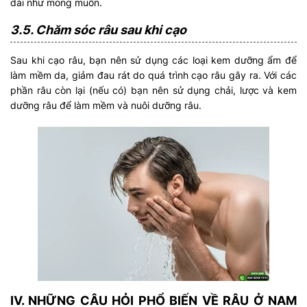
dài như mong muốn.
3.5. Chăm sóc râu sau khi cạo
Sau khi cạo râu, bạn nên sử dụng các loại kem dưỡng ẩm để
làm mềm da, giảm đau rát do quá trình cạo râu gây ra. Với các
phần râu còn lại (nếu có) bạn nên sử dụng chải, lược và kem
dưỡng râu để làm mềm và nuôi dưỡng râu.
IV. NHỮNG CÂU HỎI PHỔ BIẾN VỀ RÂU Ở NAM