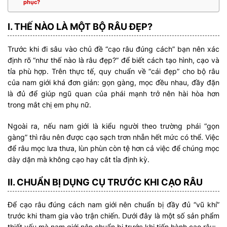
phục?
I. THẾ NÀO LÀ MỘT BỘ RÂU ĐẸP?
Trước khi đi sâu vào chủ đề “cạo râu đúng cách” bạn nên xác
định rõ “như thế nào là râu đẹp?” để biết cách tạo hình, cạo và
tỉa phù hợp. Trên thực tế, quy chuẩn về “cái đẹp” cho bộ râu
của nam giới khá đơn giản: gọn gàng, mọc đều nhau, đầy đặn
là đủ để giúp ngũ quan của phái mạnh trở nên hài hòa hơn
trong mắt chị em phụ nữ.
Ngoài ra, nếu nam giới là kiểu người theo trường phái “gọn
gàng” thì râu nên được cạo sạch trơn nhẵn hết mức có thể. Việc
để râu mọc lưa thưa, lùn phùn còn tệ hơn cả việc để chúng mọc
dày dặn mà không cạo hay cắt tỉa định kỳ.
II. CHUẨN BỊ DỤNG CỤ TRƯỚC KHI CẠO RÂU
Để cạo râu đúng cách nam giới nên chuẩn bị đầy đủ “vũ khí”
trước khi tham gia vào trận chiến. Dưới đây là một số sản phẩm
thiết yếu mà nam giới nên chuẩn bị trước khi tiến hành cạo râu: