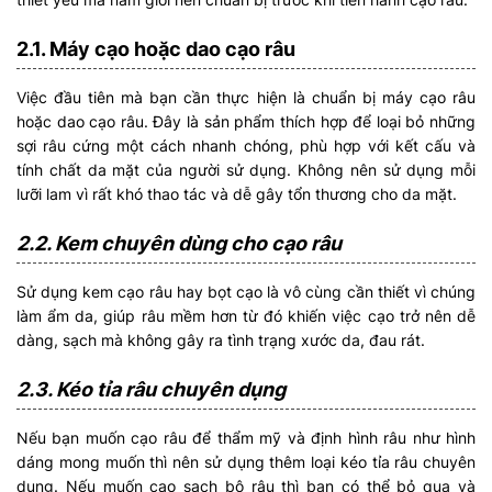
2.1. Máy cạo hoặc dao cạo râu
Việc đầu tiên mà bạn cần thực hiện là chuẩn bị máy cạo râu
hoặc dao cạo râu. Đây là sản phẩm thích hợp để loại bỏ những
sợi râu cứng một cách nhanh chóng, phù hợp với kết cấu và
tính chất da mặt của người sử dụng. Không nên sử dụng mỗi
lưỡi lam vì rất khó thao tác và dễ gây tổn thương cho da mặt.
2.2. Kem chuyên dùng cho cạo râu
Sử dụng kem cạo râu hay bọt cạo là vô cùng cần thiết vì chúng
làm ẩm da, giúp râu mềm hơn từ đó khiến việc cạo trở nên dễ
dàng, sạch mà không gây ra tình trạng xước da, đau rát.
2.3. Kéo tỉa râu chuyên dụng
Nếu bạn muốn cạo râu để thẩm mỹ và định hình râu như hình
dáng mong muốn thì nên sử dụng thêm loại kéo tỉa râu chuyên
dụng. Nếu muốn cạo sạch bộ râu thì bạn có thể bỏ qua và