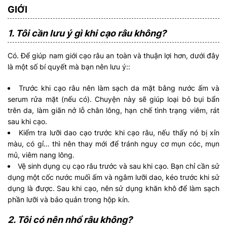
GIỚI
1. Tôi cần lưu ý gì khi cạo râu không?
Có. Để giúp nam giới cạo râu an toàn và thuận lợi hơn, dưới đây
là một số bí quyết mà bạn nên lưu ý::
Trước khi cạo râu nên làm sạch da mặt bằng nước ấm và
serum rửa mặt (nếu có). Chuyện này sẽ giúp loại bỏ bụi bẩn
trên da, làm giãn nở lỗ chân lông, hạn chế tình trạng viêm, rát
sau khi cạo.
Kiểm tra lưỡi dao cạo trước khi cạo râu, nếu thấy nó bị xỉn
màu, có gỉ… thì nên thay mới để tránh nguy cơ mụn cóc, mụn
mủ, viêm nang lông.
Vệ sinh dụng cụ cạo râu trước và sau khi cạo. Bạn chỉ cần sử
dụng một cốc nước muối ấm và ngâm lưỡi dao, kéo trước khi sử
dụng là được. Sau khi cạo, nên sử dụng khăn khô để làm sạch
phần lưỡi và bảo quản trong hộp kín.
2. Tôi có nên nhổ râu không?