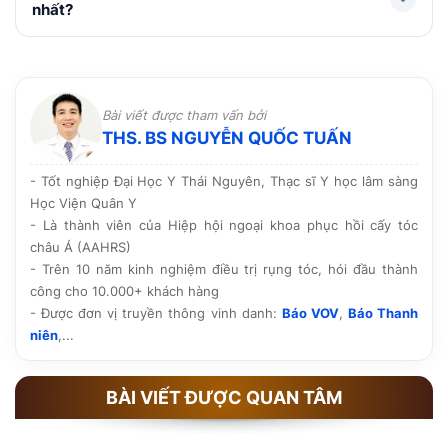
lông, kiểu râu mong muốn, kỹ thuật thực hiện và các
nhất?
ưu đãi hỗ trợ. Bác sĩ sẽ thăm khám trực tiếp để đưa ra
phương án và mức chi phí phù hợp.
Trong những ngày đầu, nên tránh chạm tay vào vùng
cấy, không cạo râu, hạn chế rượu bia, thuốc lá, vận
động mạnh và ánh nắng trực tiếp. Đồng thời, cần vệ
Bài viết được tham vấn bởi
sinh đúng hướng dẫn và tái khám theo lịch hẹn để
THS. BS NGUYỄN QUỐC TUẤN
theo dõi quá trình hồi phục.
- Tốt nghiệp Đại Học Y Thái Nguyên, Thạc sĩ Y học lâm sàng
Học Viện Quân Y
- Là thành viên của Hiệp hội ngoại khoa phục hồi cấy tóc
châu Á (AAHRS)
- Trên 10 năm kinh nghiệm điều trị rụng tóc, hói đầu thành
công cho 10.000+ khách hàng
- Được đơn vị truyền thông vinh danh:
Báo VOV
,
Báo Thanh
niên
,...
BÀI VIẾT ĐƯỢC QUAN TÂM