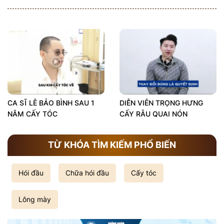
CA SĨ LÊ BẢO BÌNH SAU 1
DIỄN VIÊN TRỌNG HƯNG
NĂM CẤY TÓC
CẤY RÂU QUAI NÓN
TỪ KHÓA TÌM KIẾM PHỔ BIẾN
Hói đầu
Chữa hói đầu
Cấy tóc
Lông mày