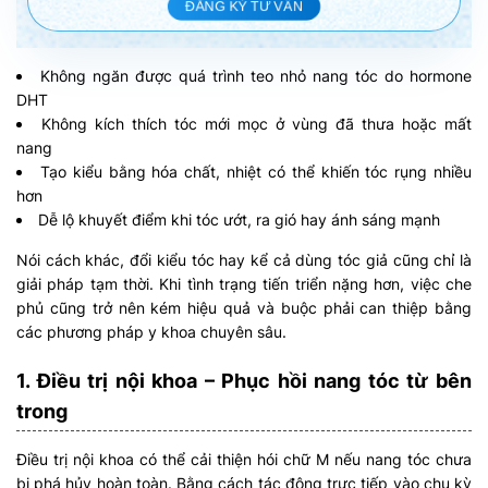
ĐĂNG KÝ TƯ VẤN
Không ngăn được quá trình teo nhỏ nang tóc do hormone
DHT
Không kích thích tóc mới mọc ở vùng đã thưa hoặc mất
nang
Tạo kiểu bằng hóa chất, nhiệt có thể khiến tóc rụng nhiều
hơn
Dễ lộ khuyết điểm khi tóc ướt, ra gió hay ánh sáng mạnh
Nói cách khác, đổi kiểu tóc hay kể cả dùng tóc giả cũng chỉ là
giải pháp tạm thời. Khi tình trạng tiến triển nặng hơn, việc che
phủ cũng trở nên kém hiệu quả và buộc phải can thiệp bằng
các phương pháp y khoa chuyên sâu.
1. Điều trị nội khoa – Phục hồi nang tóc từ bên
trong
Điều trị nội khoa có thể cải thiện hói chữ M nếu nang tóc chưa
bị phá hủy hoàn toàn. Bằng cách tác động trực tiếp vào chu kỳ