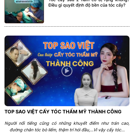
Điều gì quyết định độ bền của tóc cấy?
TOP SAO VIỆT CẤY TÓC THẨM MỸ THÀNH CÔNG
Người nổi tiếng cũng có những khuyết điểm như trán cao,
đường chân tóc bò liếm, thậm trí hói đầu,…Vì vậy cấy tóc...