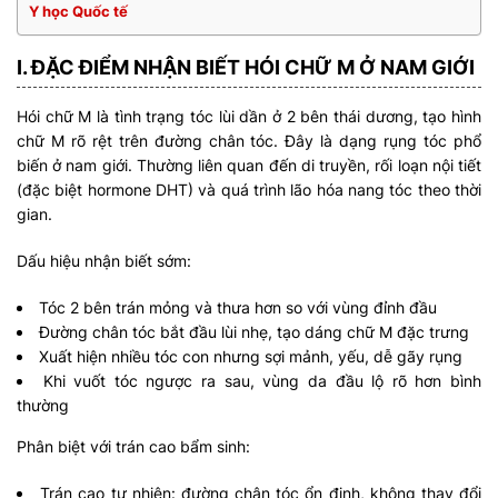
Y học Quốc tế
I. ĐẶC ĐIỂM NHẬN BIẾT HÓI CHỮ M Ở NAM GIỚI
Hói chữ M là tình trạng tóc lùi dần ở 2 bên thái dương, tạo hình
chữ M rõ rệt trên đường chân tóc. Đây là dạng rụng tóc phổ
biến ở nam giới. Thường liên quan đến di truyền, rối loạn nội tiết
(đặc biệt hormone DHT) và quá trình lão hóa nang tóc theo thời
gian.
Dấu hiệu nhận biết sớm:
Tóc 2 bên trán mỏng và thưa hơn so với vùng đỉnh đầu
Đường chân tóc bắt đầu lùi nhẹ, tạo dáng chữ M đặc trưng
Xuất hiện nhiều tóc con nhưng sợi mảnh, yếu, dễ gãy rụng
Khi vuốt tóc ngược ra sau, vùng da đầu lộ rõ hơn bình
thường
Phân biệt với trán cao bẩm sinh:
Trán cao tự nhiên: đường chân tóc ổn định, không thay đổi