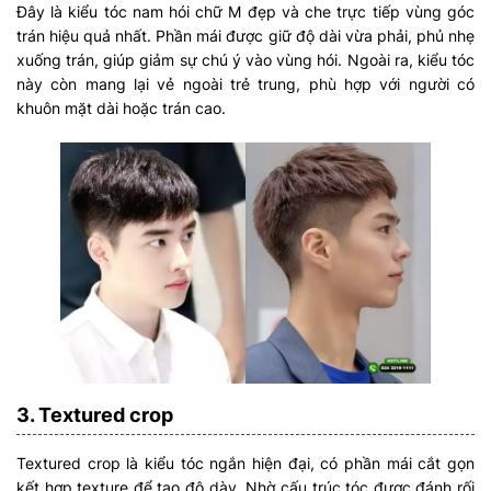
Đây là kiểu tóc nam hói chữ M đẹp và che trực tiếp vùng góc
trán hiệu quả nhất. Phần mái được giữ độ dài vừa phải, phủ nhẹ
xuống trán, giúp giảm sự chú ý vào vùng hói. Ngoài ra, kiểu tóc
này còn mang lại vẻ ngoài trẻ trung, phù hợp với người có
khuôn mặt dài hoặc trán cao.
3. Textured crop
Textured crop là kiểu tóc ngắn hiện đại, có phần mái cắt gọn
kết hợp texture để tạo độ dày. Nhờ cấu trúc tóc được đánh rối