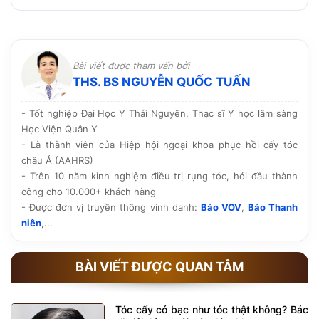
rất nhỏ, lành nhanh và không để lại sẹo. Do sử dụng
tái khám đúng lịch.
chính nang tóc của cơ thể nên không đào thải hay ảnh
Nên lựa chọn cơ sở được Sở y tế cấp phép hoạt động,
hưởng đến sức khỏe.
có bác sĩ chuyên môn trực tiếp thăm khám và thực
hiện, quy trình vô khuẩn rõ ràng cùng công nghệ tiên
Bài viết được tham vấn bởi
tiến. Ngoài ra, hãy tham khảo hình ảnh thực tế, phản
THS. BS NGUYỄN QUỐC TUẤN
hồi của khách hàng và chính sách bảo hành, chăm sóc
hậu phẫu trước khi quyết định.
- Tốt nghiệp Đại Học Y Thái Nguyên, Thạc sĩ Y học lâm sàng
Học Viện Quân Y
- Là thành viên của Hiệp hội ngoại khoa phục hồi cấy tóc
châu Á (AAHRS)
- Trên 10 năm kinh nghiệm điều trị rụng tóc, hói đầu thành
công cho 10.000+ khách hàng
- Được đơn vị truyền thông vinh danh:
Báo VOV
,
Báo Thanh
niên
,...
BÀI VIẾT ĐƯỢC QUAN TÂM
Tóc cấy có bạc như tóc thật không? Bác