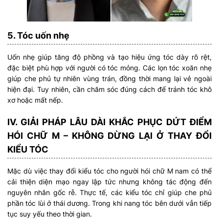
5. Tóc uốn nhẹ
Uốn nhẹ giúp tăng độ phồng và tạo hiệu ứng tóc dày rõ rệt,
đặc biệt phù hợp với người có tóc mỏng. Các lọn tóc xoăn nhẹ
giúp che phủ tự nhiên vùng trán, đồng thời mang lại vẻ ngoài
hiện đại. Tuy nhiên, cần chăm sóc đúng cách để tránh tóc khô
xơ hoặc mất nếp.
IV. GIẢI PHÁP LÂU DÀI KHẮC PHỤC DỨT ĐIỂM
HÓI CHỮ M – KHÔNG DỪNG LẠI Ở THAY ĐỔI
KIỂU TÓC
Mặc dù việc thay đổi kiểu tóc cho người hói chữ M nam có thể
cải thiện diện mạo ngay lập tức nhưng không tác động đến
nguyên nhân gốc rễ. Thực tế, các kiểu tóc chỉ giúp che phủ
phần tóc lùi ở thái dương. Trong khi nang tóc bên dưới vẫn tiếp
tục suy yếu theo thời gian.