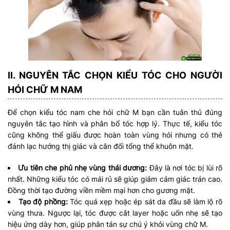
II. NGUYÊN TẮC CHỌN KIỂU TÓC CHO NGƯỜI
HÓI CHỮ M NAM
Để chọn kiểu tóc nam che hói chữ M bạn cần tuân thủ đúng
nguyên tắc tạo hình và phân bổ tóc hợp lý. Thực tế, kiểu tóc
cũng không thể giấu được hoàn toàn vùng hói nhưng có thẻ
đánh lạc hướng thị giác và cân đối tổng thể khuôn mặt.
Ưu tiên che phủ nhẹ vùng thái dương:
Đây là nơi tóc bị lùi rõ
nhất. Những kiểu tóc có mái rủ sẽ giúp giảm cảm giác trán cao.
Đồng thời tạo đường viền mềm mại hơn cho gương mặt.
Tạo độ phồng:
Tóc quá xẹp hoặc ép sát da đầu sẽ làm lộ rõ
vùng thưa. Ngược lại, tóc được cắt layer hoặc uốn nhẹ sẽ tạo
hiệu ứng dày hơn, giúp phân tán sự chú ý khỏi vùng chữ M.