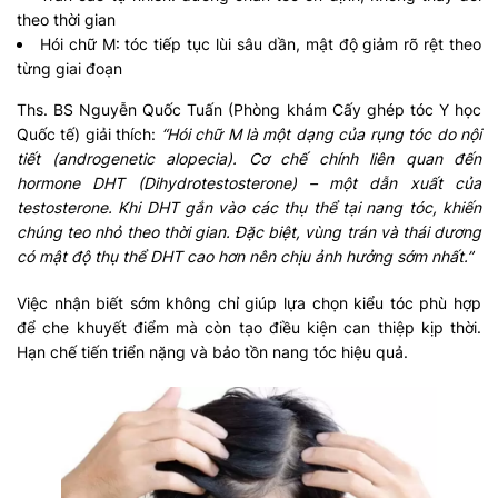
theo thời gian
Hói chữ M: tóc tiếp tục lùi sâu dần, mật độ giảm rõ rệt theo
từng giai đoạn
Ths. BS Nguyễn Quốc Tuấn (Phòng khám Cấy ghép tóc Y học
Quốc tế) giải thích:
“Hói chữ M là một dạng của rụng tóc do nội
tiết (androgenetic alopecia). Cơ chế chính liên quan đến
hormone DHT (Dihydrotestosterone) – một dẫn xuất của
testosterone. Khi DHT gắn vào các thụ thể tại nang tóc, khiến
chúng teo nhỏ theo thời gian. Đặc biệt, vùng trán và thái dương
có mật độ thụ thể DHT cao hơn nên chịu ảnh hưởng sớm nhất.”
Việc nhận biết sớm không chỉ giúp lựa chọn kiểu tóc phù hợp
để che khuyết điểm mà còn tạo điều kiện can thiệp kịp thời.
Hạn chế tiến triển nặng và bảo tồn nang tóc hiệu quả.