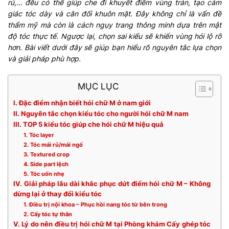
rủ,… đều có thể giúp che đi khuyết điểm vùng trán, tạo cảm
giác tóc dày và cân đối khuôn mặt. Đây không chỉ là vấn đề
thẩm mỹ mà còn là cách ngụy trang thông minh dựa trên mật
độ tóc thực tế. Ngược lại, chọn sai kiểu sẽ khiến vùng hói lộ rõ
hơn. Bài viết dưới đây sẽ giúp bạn hiểu rõ nguyên tắc lựa chọn
và giải pháp phù hợp.
MỤC LỤC
I. Đặc điểm nhận biết hói chữ M ở nam giới
II. Nguyên tắc chọn kiểu tóc cho người hói chữ M nam
III. TOP 5 kiểu tóc giúp che hói chữ M hiệu quả
1. Tóc layer
2. Tóc mái rủ/mái ngố
3. Textured crop
4. Side part lệch
5. Tóc uốn nhẹ
IV. Giải pháp lâu dài khắc phục dứt điểm hói chữ M – Không
dừng lại ở thay đổi kiểu tóc
1. Điều trị nội khoa – Phục hồi nang tóc từ bên trong
2. Cấy tóc tự thân
V. Lý do nên điều trị hói chữ M tại Phòng khám Cấy ghép tóc