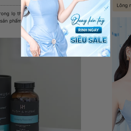
Lông 
ong lọ thủy tinh cao cấp màu hổ phách,
n sản phẩm chăm sóc sức khỏe cao cấp từ