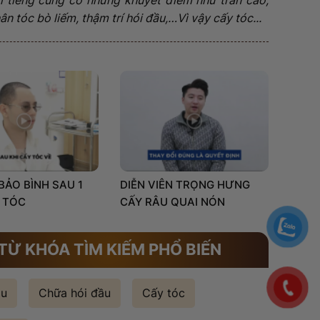
n tóc bò liếm, thậm trí hói đầu,…Vì vậy cấy tóc...
 BẢO BÌNH SAU 1
DIỄN VIÊN TRỌNG HƯNG
 TÓC
CẤY RÂU QUAI NÓN
TỪ KHÓA TÌM KIẾM PHỔ BIẾN
ầu
Chữa hói đầu
Cấy tóc