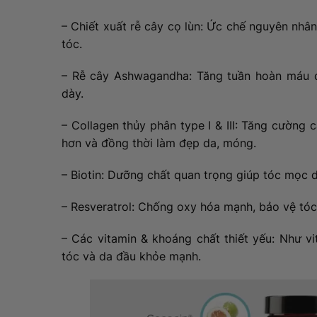
– Chiết xuất rễ cây cọ lùn: Ức chế nguyên nhâ
tóc.
– Rễ cây Ashwagandha: Tăng tuần hoàn máu đ
dày.
– Collagen thủy phân type I & III: Tăng cường 
hơn và đồng thời làm đẹp da, móng.
– Biotin: Dưỡng chất quan trọng giúp tóc mọc d
– Resveratrol: Chống oxy hóa mạnh, bảo vệ tóc 
– Các vitamin & khoáng chất thiết yếu: Như vi
tóc và da đầu khỏe mạnh.