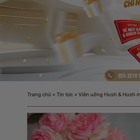
Trang chủ
»
Tin tức
»
Viên uống Hush & Hush mọ