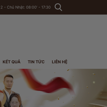
2 - Chủ Nhật: 08:00’ - 17:30
KẾT QUẢ
TIN TỨC
LIÊN HỆ