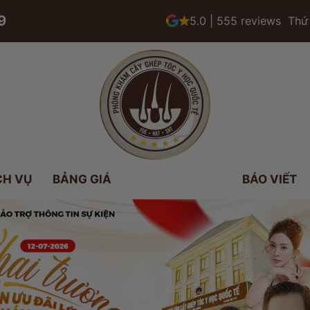
9
5.0 | 555 reviews
Thứ 
CH VỤ
BẢNG GIÁ
BÁO VIẾT