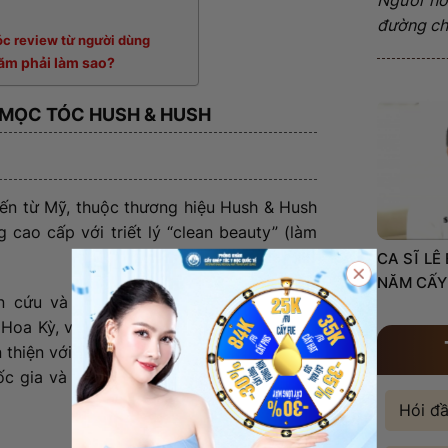
đường châ
óc review từ người dùng
 năm phải làm sao?
G MỌC TÓC HUSH & HUSH
ến từ Mỹ, thuộc thương hiệu Hush & Hush
cao cấp với triết lý “clean beauty” (làm
CA SĨ LÊ
NĂM CẤY
cứu và phát triển bởi các bác sĩ dinh
Hoa Kỳ, với tiêu chí không chứa chất độc
n thiện với sức khỏe người dùng. Hiện nay,
ốc gia và được giới làm đẹp đánh giá cao
Hói đ