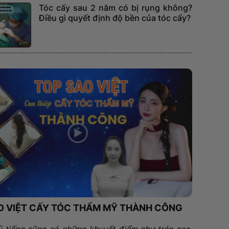
Tóc cấy sau 2 năm có bị rụng không?
Điều gì quyết định độ bền của tóc cấy?
O VIỆT CẤY TÓC THẨM MỸ THÀNH CÔNG
i tiếng cũng có những khuyết điểm như trán cao,