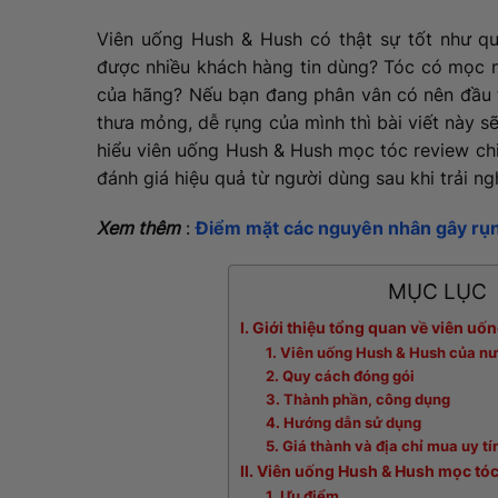
Viên uống Hush & Hush có thật sự tốt như q
được nhiều khách hàng tin dùng? Tóc có mọc 
của hãng? Nếu bạn đang phân vân có nên đầu t
thưa mỏng, dễ rụng của mình thì bài viết này sẽ
hiểu viên uống Hush & Hush mọc tóc review chi
đánh giá hiệu quả từ người dùng sau khi trải ng
Xem thêm
:
Điểm mặt các nguyên nhân gây rụn
MỤC LỤC
I. Giới thiệu tổng quan về viên u
1. Viên uống Hush & Hush của n
2. Quy cách đóng gói
3. Thành phần, công dụng
4. Hướng dẫn sử dụng
5. Giá thành và địa chỉ mua uy tí
II. Viên uống Hush & Hush mọc tóc
1. Ưu điểm