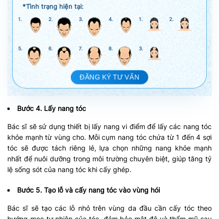
*Tình trạng hiện tại:
1.
2.
3.
4.
1.
2.
5.
6.
7.
8.
3.
ĐĂNG KÝ TƯ VẤN
Bước 4. Lấy nang tóc
Bác sĩ sẽ sử dụng thiết bị lấy nang vi điểm để lấy các nang tóc
khỏe mạnh từ vùng cho. Mỗi cụm nang tóc chứa từ 1 đến 4 sợi
tóc sẽ được tách riêng lẻ, lựa chọn những nang khỏe mạnh
nhất để nuôi dưỡng trong môi trường chuyên biệt, giúp tăng tỷ
lệ sống sót của nang tóc khi cấy ghép. ​
Bước 5. Tạo lỗ và cấy nang tóc vào vùng hói
Bác sĩ sẽ tạo các lỗ nhỏ trên vùng da đầu cần cấy tóc theo
hướng mọc tự nhiên của tóc, đảm bảo mật độ và thẩm mỹ sau