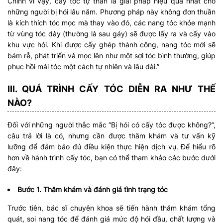
Chính vì vậy, cấy tóc tự thân là giải pháp hiệu quả nhất cho
những người bị hói lâu năm. Phương pháp này không đơn thuần
là kích thích tóc mọc mà thay vào đó, các nang tóc khỏe mạnh
từ vùng tóc dày (thường là sau gáy) sẽ được lấy ra và cấy vào
khu vực hói. Khi được cấy ghép thành công, nang tóc mới sẽ
bám rễ, phát triển và mọc lên như một sợi tóc bình thường, giúp
phục hồi mái tóc một cách tự nhiên và lâu dài.”
III. QUÁ TRÌNH CẤY TÓC DIỄN RA NHƯ THẾ
NÀO?
Đối với những người thắc mắc “Bị hói có cấy tóc được không?”,
câu trả lời là có, nhưng cần được thăm khám và tư vấn kỹ
lưỡng để đảm bảo đủ điều kiện thực hiện dịch vụ. Để hiểu rõ
hơn về hành trình cấy tóc, bạn có thể tham khảo các bước dưới
đây:
Bước 1. Thăm khám và đánh giá tình trạng tóc
Trước tiên, bác sĩ chuyên khoa sẽ tiến hành thăm khám tổng
quát, soi nang tóc để đánh giá mức độ hói đầu, chất lượng và