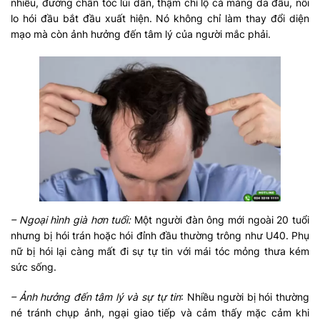
nhiều, đường chân tóc lùi dần, thậm chí lộ cả mảng da đầu, nỗi
lo hói đầu bắt đầu xuất hiện. Nó không chỉ làm thay đổi diện
mạo mà còn ảnh hưởng đến tâm lý của người mắc phải.
– Ngoại hình già hơn tuổi:
Một người đàn ông mới ngoài 20 tuổi
nhưng bị hói trán hoặc hói đỉnh đầu thường trông như U40. Phụ
nữ bị hói lại càng mất đi sự tự tin với mái tóc mỏng thưa kém
sức sống.
– Ảnh hưởng đến tâm lý và sự tự tin
: Nhiều người bị hói thường
né tránh chụp ảnh, ngại giao tiếp và cảm thấy mặc cảm khi