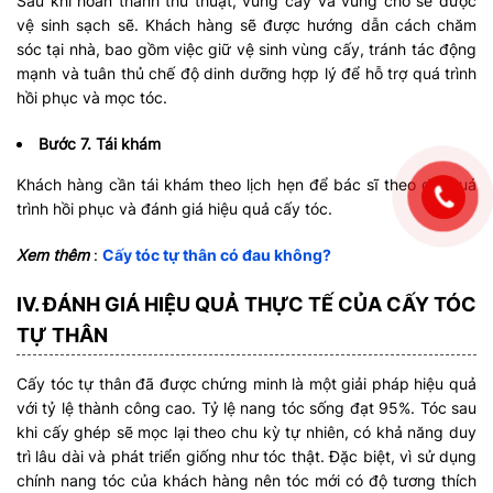
Sau khi hoàn thành thủ thuật, vùng cấy và vùng cho sẽ được
vệ sinh sạch sẽ. Khách hàng sẽ được hướng dẫn cách chăm
sóc tại nhà, bao gồm việc giữ vệ sinh vùng cấy, tránh tác động
mạnh và tuân thủ chế độ dinh dưỡng hợp lý để hỗ trợ quá trình
hồi phục và mọc tóc. ​
Bước 7. Tái khám
Khách hàng cần tái khám theo lịch hẹn để bác sĩ theo dõi quá
trình hồi phục và đánh giá hiệu quả cấy tóc.
Xem thêm
:
Cấy tóc tự thân có đau không?
IV. ĐÁNH GIÁ HIỆU QUẢ THỰC TẾ CỦA CẤY TÓC
TỰ THÂN
Cấy tóc tự thân đã được chứng minh là một giải pháp hiệu quả
với tỷ lệ thành công cao. Tỷ lệ nang tóc sống đạt 95%. Tóc sau
khi cấy ghép sẽ mọc lại theo chu kỳ tự nhiên, có khả năng duy
trì lâu dài và phát triển giống như tóc thật. Đặc biệt, vì sử dụng
chính nang tóc của khách hàng nên tóc mới có độ tương thích