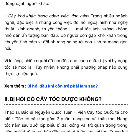
đứng cạnh người khác.
– Gây khó khăn trong công việc, tình cảm
: Trong nhiều ngành
nghề, đặc biệt là những công việc đòi hỏi ngoại hình như nghệ
thuật, kinh doanh, truyền thông,…., mái tóc ảnh hưởng không
nhỏ đến ấn tượng ban đầu. Có người còn gặp khó khăn trong
chuyện tình cảm vì đối phương sợ người con sinh ra mang gen
hói.
Vì lo lắng, nhiều người đã tìm đến các cách chữa trị với hy vọng
tóc sẽ mọc lại. Tuy nhiên, không phải phương pháp nào cũng
thực sự hiệu quả.
Xem thêm
:
Bị hói đầu khi còn trẻ phải làm sao?
II. BỊ HÓI CÓ CẤY TÓC ĐƯỢC KHÔNG?
Thạc sĩ, Bác sĩ Nguyễn Quốc Tuấn – Viện Cấy tóc Quốc tế cho
biết: “Tóc có cấu tạo gồm 2 phần: nang tóc và thân tóc. Nang
tóc nằm sâu dưới lớp biểu bì da, đóng vai trò quan trọng trong
việc nuôi dưỡng và thúc đẩy sự phát triển của sợi tóc. Trong khi