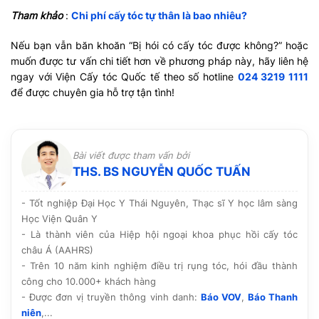
Tham khảo
:
Chi phí cấy tóc tự thân là bao nhiêu?
Nếu bạn vẫn băn khoăn “Bị hói có cấy tóc được không?” hoặc
muốn được tư vấn chi tiết hơn về phương pháp này, hãy liên hệ
ngay với Viện Cấy tóc Quốc tế theo số hotline
024 3219 1111
để được chuyên gia hỗ trợ tận tình!
Bài viết được tham vấn bởi
THS. BS NGUYỄN QUỐC TUẤN
- Tốt nghiệp Đại Học Y Thái Nguyên, Thạc sĩ Y học lâm sàng
Học Viện Quân Y
- Là thành viên của Hiệp hội ngoại khoa phục hồi cấy tóc
châu Á (AAHRS)
- Trên 10 năm kinh nghiệm điều trị rụng tóc, hói đầu thành
công cho 10.000+ khách hàng
- Được đơn vị truyền thông vinh danh:
Báo VOV
,
Báo Thanh
niên
,...