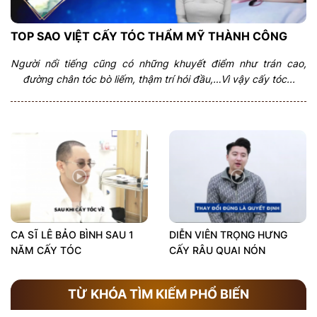
TOP SAO VIỆT CẤY TÓC THẨM MỸ THÀNH CÔNG
Người nổi tiếng cũng có những khuyết điểm như trán cao,
đường chân tóc bò liếm, thậm trí hói đầu,…Vì vậy cấy tóc...
CA SĨ LÊ BẢO BÌNH SAU 1
DIỄN VIÊN TRỌNG HƯNG
NĂM CẤY TÓC
CẤY RÂU QUAI NÓN
TỪ KHÓA TÌM KIẾM PHỔ BIẾN