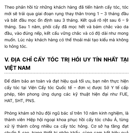
Theo phản hồi từ những khách hàng đã tiến hành cấy tóc, tóc
mới sẽ trải qua giai đoạn rụng thay thân trong 1 – 3 tháng đầu
và bắt đầu mọc ổn định sau 3 tháng. Kết quả rõ rệt sau 6 – 9
tháng. Sau 1 năm, phôi cấy đã mọc hết và bám chắc vào da
đầu, vào đúng nếp, kết cấu vững chắc và có độ dài như mong
muốn. Lúc này khách hàng có thể thoải mái tạo kiểu mà không
lo hỏng tóc.
V. ĐỊA CHỈ CẤY TÓC TRỊ HÓI UY TÍN NHẤT TẠI
VIỆT NAM
Để đảm bảo an toàn và đạt hiệu quả tối ưu, bạn nên thực hiện
cấy tóc tại Viện Cấy tóc Quốc tế – đơn vị được Sở Y tế cấp
phép, tiên phong ứng dụng các kỹ thuật hiện đại như FUE,
HAT, SHT, PNS.
Phòng khám sở hữu đội ngũ bác sĩ trên 10 năm kinh nghiệm, là
thành viên Hiệp hội ngoại khoa phục hồi cấy tóc châu Á, từng
xử lý thành công nhiều ca cấy tóc hỏng. Cơ sở hạ tầng đạt
chuẩn 5 sao, trang thiết bị nhập khẩu, cùng cam kết hiệu quả